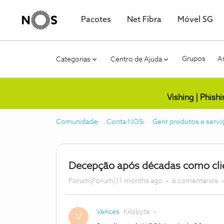
Pacotes
Net Fibra
Móvel 5G
Grupos
As
Categorias
Centro de Ajuda
Vishing | Phish
Comunidade
Conta NOS
Gerir produtos e servi
Decepção após décadas como clien
Forum|Forum|11 months ago
6 comentários
Vences
Kilobyte
V