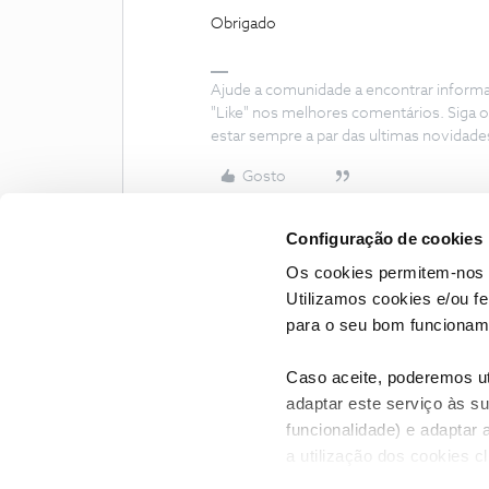
Obrigado
Ajude a comunidade a encontrar inform
"Like" nos melhores comentários. Siga o
estar sempre a par das ultimas novidade
Gosto
Configuração de cookies
Os cookies permitem-nos 
Utilizamos cookies e/ou f
para o seu bom funcioname
Caso aceite, poderemos uti
adaptar este serviço às su
funcionalidade) e adaptar 
a utilização dos cookies c
CONTACTOS
POLÍTICA DE P