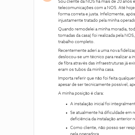
Sou cliente da NOS há mais de 20 anos
telecomunicações com a NOS. Até hoje,
forma correta e justa. Infelizmente, apó
injustamente tratado pela minha operad
Quando remodelei a minha moradia, toda 
tomadas da casa) foi realizada pela NO
trabalho completo.
Recentemente aderi a uma nova fidelizaç
deslocou-se um técnico para realizar a
de fibra através das infraestruturas já e
eram os tubos da minha casa.
Importa referir que não foi feita qualque
apesar de ser tecnicamente possível, ape
A minha posição é clara:
A instalação inicial foi integralme
Se atualmente há dificuldade em re
deficiência da instalação anterior 
Como cliente, não posso ser respo
pela operadora.