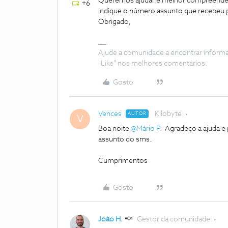
Queremos ajudar e melhor compreender 
+6
indique o número assunto que recebeu p
Obrigado,
Ajude a comunidade a encontrar inform
"Like" nos melhores comentários.
Gosto
Vences
Kilobyte
AUTOR
V
Boa noite ​
@Mário P.
Agradeço a ajuda e
assunto do sms.
Cumprimentos
Gosto
João H.
Gestor da comunidade