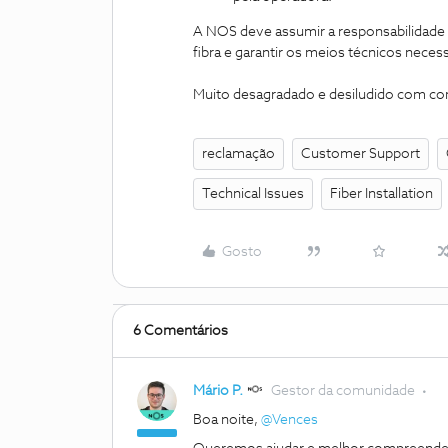
A NOS deve assumir a responsabilidade pel
fibra e garantir os meios técnicos necess
Muito desagradado e desiludido com 
reclamação
Customer Support
Technical Issues
Fiber Installation
Gosto
6 Comentários
Mário P.
Gestor da comunidade
Boa noite, ​
@Vences