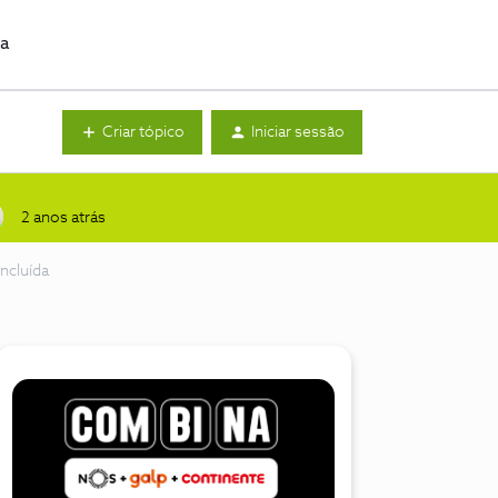
da
Criar tópico
Iniciar sessão
2 anos atrás
ncluída