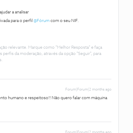
udar a analisar
da para o perfil ​
@Fórum
com o seu NIF.
ação relevante. Marque como "Melhor Resposta" e faça
s perfis da moderação, através da opção "Seguir", para
s.
Forum|Forum|2 months ago
nto humano e respeitoso!! Não quero falar com máquina
Forum|Forum|2 months ago