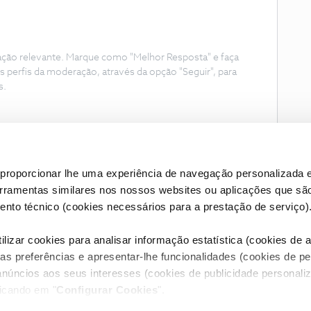
ação relevante. Marque como "Melhor Resposta" e faça
s perfis da moderação, através da opção "Seguir", para
s.
proporcionar lhe uma experiência de navegação personalizada e
erramentas similares nos nossos websites ou aplicações que sã
nto técnico (cookies necessários para a prestação de serviço)
lizar cookies para analisar informação estatística (cookies de an
as preferências e apresentar-lhe funcionalidades (cookies de p
Condições do Fórum NOS
Accessibility statement
anúncios aos seus interesses (cookies de publicidade personaliz
licando em "
Configurar Cookies
".
RIVACIDADE
CONFIGURAR COOKIES
QUALIDADE DE SERVIÇO