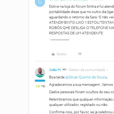
G
Estive na loja do fórum Sintra e fui aten
portabilidade disse que no outro dia ligari
aguardando o retorno da Sara ! E não v
ATENDIMENTO LIXO !! ESTOU TENTA
ROBÔS QHE DESLIGA O TELEFONE N
RESPOSTAS DE UM ATENDENTE
`************
Gosto
João H.
Gestor da comunidade
Boa tarde ​
@Gilvan Quirino de Souza
,
Agradecemos a sua mensagem. Vamos a
+6
Dados pessoais foram ocultos do seu c
Relembramos que qualquer informação pa
qualquer utilizador, registado ou não.
Confirme-nos, por favor, se já celebrou 