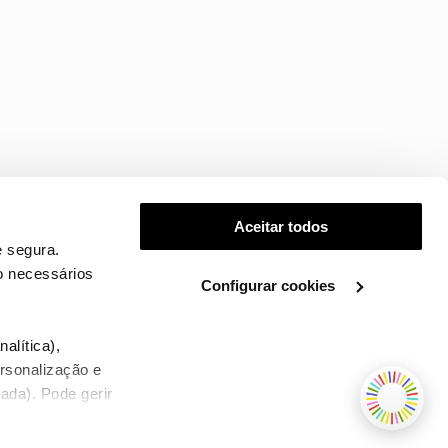
Aceitar todos
 segura.
o necessários
Configurar cookies
.
alítica),
ersonalização e
ada). Pode gerir
TERMOS E CONDIÇÕES
WHOLESALE