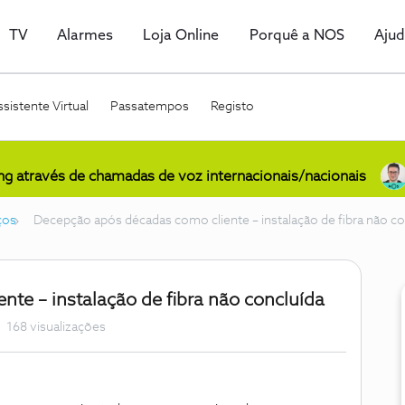
TV
Alarmes
Loja Online
Porquê a NOS
Aju
sistente Virtual
Passatempos
Registo
ing através de chamadas de voz internacionais/nacionais
ços
Decepção após décadas como cliente – instalação de fibra não co
te – instalação de fibra não concluída
168 visualizações