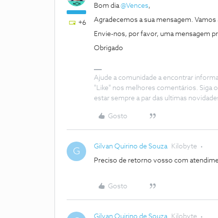
Bom dia ​
@Vences
,
Agradecemos a sua mensagem. Vamos aj
+6
Envie-nos, por favor, uma mensagem priva
Obrigado
Ajude a comunidade a encontrar inform
"Like" nos melhores comentários. Siga o
estar sempre a par das ultimas novidade
Gosto
Gilvan Quirino de Souza
Kilobyte
G
Preciso de retorno vosso com atendime
Gosto
Gilvan Quirino de Souza
Kilobyte