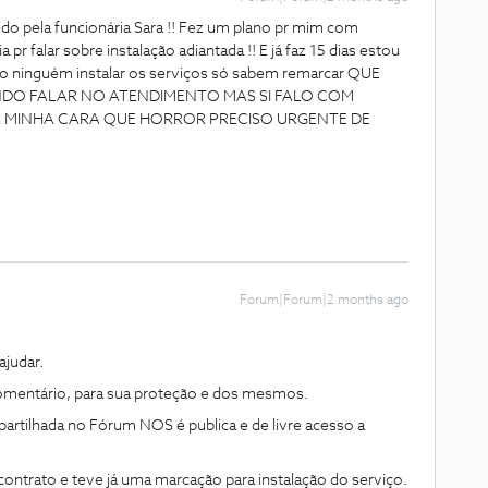
dido pela funcionária Sara !! Fez um plano pr mim com
a pr falar sobre instalação adiantada !! E já faz 15 dias estou
eio ninguém instalar os serviços só sabem remarcar QUE
NDO FALAR NO ATENDIMENTO MAS SI FALO COM
A MINHA CARA QUE HORROR PRECISO URGENTE DE
Forum|Forum|2 months ago
judar.
omentário, para sua proteção e dos mesmos.
rtilhada no Fórum NOS é publica e de livre acesso a
contrato e teve já uma marcação para instalação do serviço.