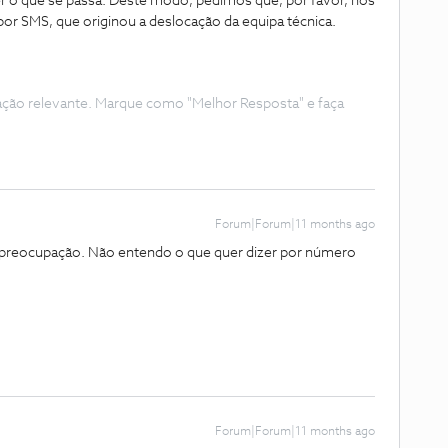
o que se passa. Deste modo, pedimos que, por favor, nos
or SMS, que originou a deslocação da equipa técnica.
ação relevante. Marque como "Melhor Resposta" e faça
Forum|Forum|11 months ago
 preocupação. Não entendo o que quer dizer por número
Forum|Forum|11 months ago