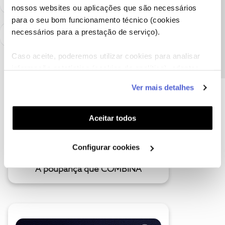
nossos websites ou aplicações que são necessários
Precisa de ajuda?
para o seu bom funcionamento técnico (cookies
necessários para a prestação de serviço).
Caso aceite, poderemos utilizar cookies para analisar
informação estatística (cookies de analítica), adaptar
este serviço às suas preferências e apresentar-lhe
Ver mais detalhes
funcionalidades (cookies de personalização e
funcionalidade) e adaptar anúncios aos seus interesses
(cookies de publicidade personalizada). Pode gerir a
Aceitar todos
utilização dos cookies clicando em "
Configurar
Cookies
".
Configurar cookies
A poupança que COMBINA