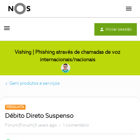
Menu
Iniciar sessão
Vishing | Phishing através de chamadas de voz
internacionais/nacionais
Gerir produtos e serviços
PERGUNTA
Débito Direto Suspenso
Forum|Forum|3 years ago
1 comentário