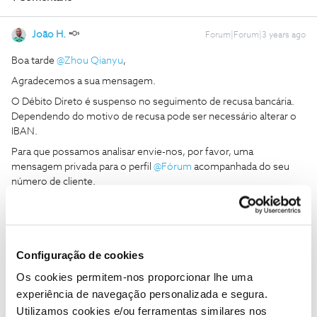
João H.
Forum|Forum|3 years ago
Boa tarde
@Zhou Qianyu
,
Agradecemos a sua mensagem.
​O Débito Direto é suspenso no seguimento de recusa bancária.
Dependendo do motivo de recusa pode ser necessário alterar o
IBAN.
Para que possamos analisar envie-nos, por favor, uma
mensagem privada para o perfil
@Fórum
acompanhada do seu
número de cliente.
Obrigado
Ajude a comunidade a encontrar informação relevante. Marque
Configuração de cookies
como "Melhor Resposta" e faça "Like" nos melhores comentários.
Siga os perfis da moderação, através da opção "Seguir", para estar
Os cookies permitem-nos proporcionar lhe uma
sempre a par das ultimas novidades.
experiência de navegação personalizada e segura.
Utilizamos cookies e/ou ferramentas similares nos