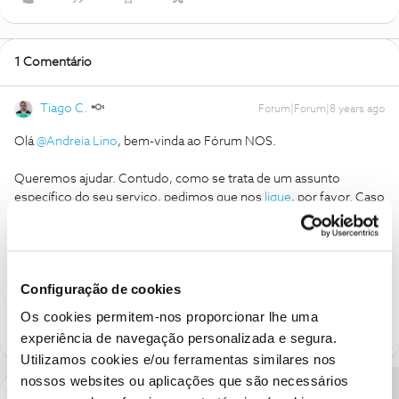
1 Comentário
Tiago C.
Forum|Forum|8 years ago
Olá
@Andreia Lino
, bem-vinda ao Fórum NOS.
Queremos ajudar. Contudo, como se trata de um assunto
específico do seu serviço, pedimos que nos
ligue
, por favor. Caso
o assunto se encontre em tratamento, sugerimos que aguarde
pelo nosso contacto.
Ajude a comunidade a encontrar informação relevante. Marque
Configuração de cookies
como "Melhor Resposta" e faça "Like" nos melhores comentários.
Os cookies permitem-nos proporcionar lhe uma
experiência de navegação personalizada e segura.
Utilizamos cookies e/ou ferramentas similares nos
nossos websites ou aplicações que são necessários