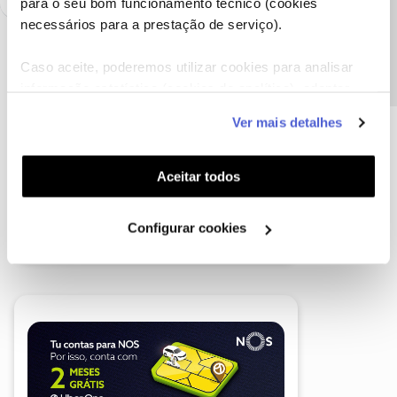
Precisa de ajuda?
para o seu bom funcionamento técnico (cookies
necessários para a prestação de serviço).
Caso aceite, poderemos utilizar cookies para analisar
informação estatística (cookies de analítica), adaptar
este serviço às suas preferências e apresentar-lhe
Ver mais detalhes
funcionalidades (cookies de personalização e
funcionalidade) e adaptar anúncios aos seus interesses
(cookies de publicidade personalizada). Pode gerir a
Aceitar todos
utilização dos cookies clicando em "
Configurar
Cookies
".
Configurar cookies
A poupança que COMBINA