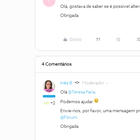
T
Olá, gostava de saber se é possível alte
Obrigada
Gosto
4 Comentários
Inês B.
Moderador
Olá
@Teresa Faria
.
Podemos ajudar.
+2
Envie-nos, por favor, uma mensagem pri
@Fórum
.
Obrigada