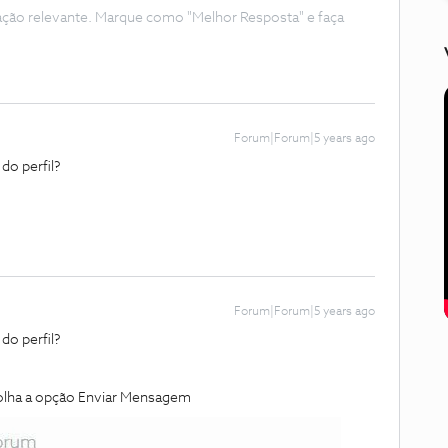
ação relevante. Marque como "Melhor Resposta" e faça
Forum|Forum|5 years ago
do perfil?
Forum|Forum|5 years ago
do perfil?
olha a opção Enviar Mensagem