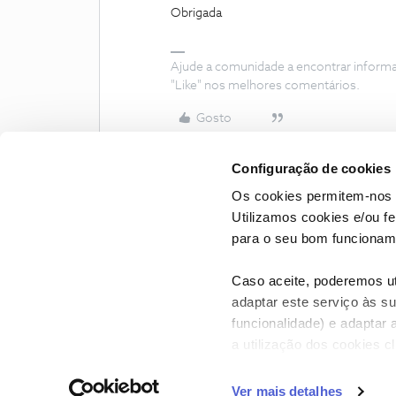
Obrigada
Ajude a comunidade a encontrar inform
"Like" nos melhores comentários.
Gosto
Configuração de cookies
Os cookies permitem-nos 
Utilizamos cookies e/ou f
para o seu bom funcioname
Caso aceite, poderemos uti
adaptar este serviço às su
funcionalidade) e adaptar 
a utilização dos cookies c
CONTACTOS
POLÍTICA DE P
Ver mais detalhes