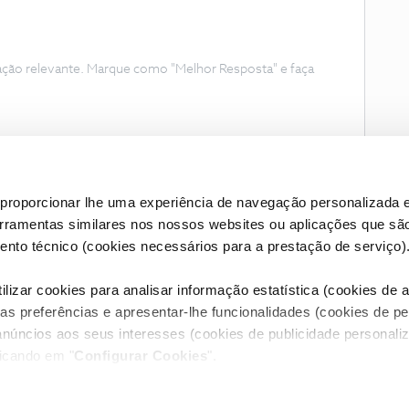
ação relevante. Marque como "Melhor Resposta" e faça
proporcionar lhe uma experiência de navegação personalizada e
erramentas similares nos nossos websites ou aplicações que sã
nto técnico (cookies necessários para a prestação de serviço)
lizar cookies para analisar informação estatística (cookies de an
as preferências e apresentar-lhe funcionalidades (cookies de p
Condições do Fórum NOS
Accessibility statement
anúncios aos seus interesses (cookies de publicidade personaliz
licando em "
Configurar Cookies
".
RIVACIDADE
CONFIGURAR COOKIES
QUALIDADE DE SERVIÇO