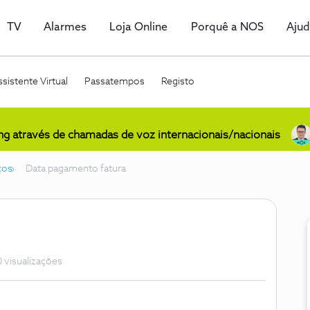
TV
Alarmes
Loja Online
Porquê a NOS
Aju
sistente Virtual
Passatempos
Registo
ing através de chamadas de voz internacionais/nacionais
ços
Data pagamento fatura
 visualizações