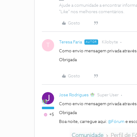
Ajude a comunidade a encontrar inform
"Like" nos melhores comentários.
Gosto
Teresa Faria
Kilobyte
AUTOR
T
Como envio mensagem privada através 
Obrigada
Gosto
Jose Rodrigues
Super User
Como envio mensagem privada através 
Obrigada
+5
Boa noite, carregue aqui:
@Fórum
e esc