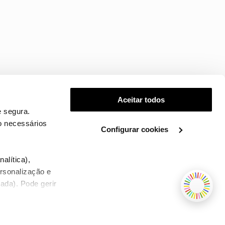
Aceitar todos
 segura.
o necessários
Configurar cookies
.
alítica),
ersonalização e
ada). Pode gerir
TERMOS E CONDIÇÕES
WHOLESALE