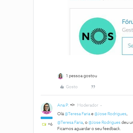
1 pessoa gostou
Gosto
Ana P.
Moderador
Olá
@Teresa Faria
e
@Jose Rodrigues
,
@Teresa Faria
, o
@Jose Rodrigues
deu u
+6
Ficamos aguardar o seu feedback.