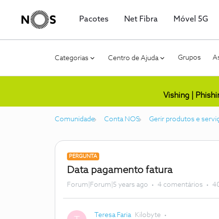
Pacotes
Net Fibra
Móvel 5G
Grupos
As
Categorias
Centro de Ajuda
Vishing | Phish
Comunidade
Conta NOS
Gerir produtos e servi
PERGUNTA
Data pagamento fatura
Forum|Forum|5 years ago
4 comentários
40
Teresa Faria
Kilobyte