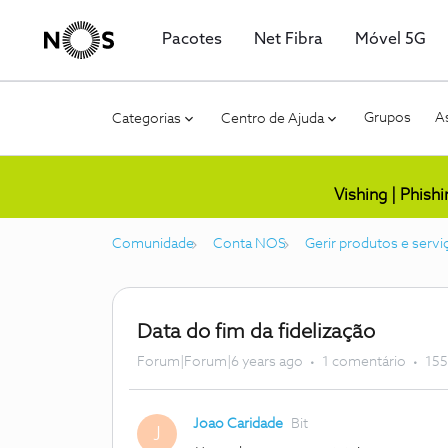
Pacotes
Net Fibra
Móvel 5G
Grupos
As
Categorias
Centro de Ajuda
Vishing | Phish
Comunidade
Conta NOS
Gerir produtos e servi
Data do fim da fidelização
Forum|Forum|6 years ago
1 comentário
155
Joao Caridade
Bit
J