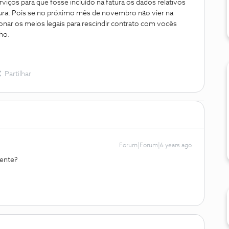
viços para que fosse incluído na fatura os dados relativos
fatura. Pois se no próximo mês de novembro não vier na
acionar os meios legais para rescindir contrato com vocês
nho.
Partilhar
Forum|Forum|6 years ago
iente?