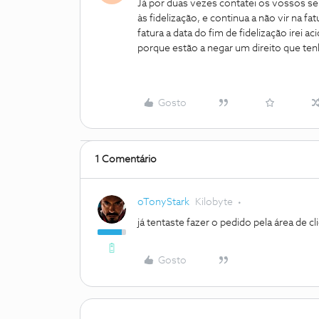
Já por duas vezes contatei os vossos ser
às fidelização, e continua a não vir na 
fatura a data do fim de fidelização irei 
porque estão a negar um direito que te
Gosto
1 Comentário
oTonyStark
Kilobyte
já tentaste fazer o pedido pela área de cl
Gosto