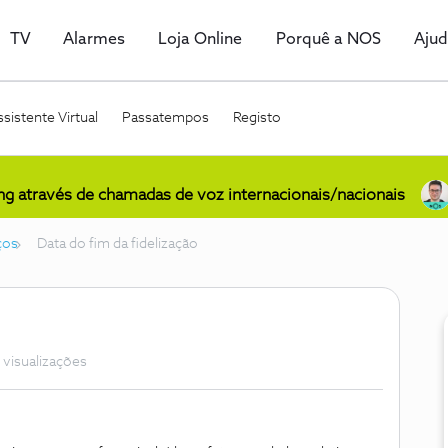
TV
Alarmes
Loja Online
Porquê a NOS
Aju
sistente Virtual
Passatempos
Registo
ing através de chamadas de voz internacionais/nacionais
ços
Data do fim da fidelização
 visualizações