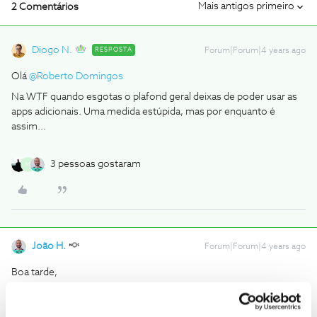
Mais antigos primeiro
2 Comentários
Diogo N.
RESPOSTA
Forum|Forum|4 years ago
Olá
@Roberto Domingos
Na WTF quando esgotas o plafond geral deixas de poder usar as
apps adicionais. Uma medida estúpida, mas por enquanto é
assim...
3 pessoas gostaram
M
João H.
Forum|Forum|4 years ago
Boa tarde,
Lamentamos o transtorno
@Roberto Domingos
.
O
@Diogo N.
prestou uma boa ajuda a esclarecer.