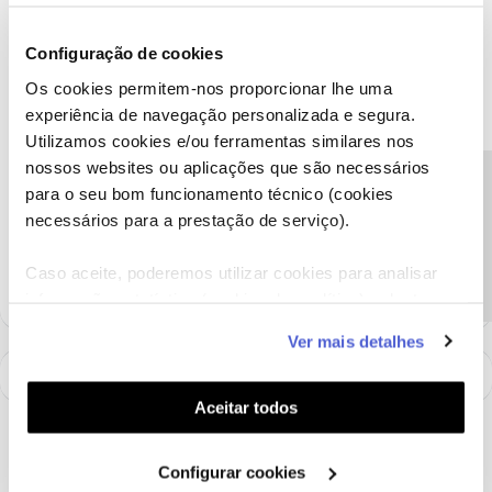
Caso surja alguma questão, fale connosco. Estamos sempre
disponíveis para ajudar.
Configuração de cookies
Obrigado
Os cookies permitem-nos proporcionar lhe uma
experiência de navegação personalizada e segura.
Utilizamos cookies e/ou ferramentas similares nos
Ajude a comunidade a encontrar informação relevante. Marque
nossos websites ou aplicações que são necessários
como "Melhor Resposta" e faça "Like" nos melhores comentários.
Precisa de ajuda?
para o seu bom funcionamento técnico (cookies
Siga os perfis da moderação, através da opção "Seguir", para estar
sempre a par das ultimas novidades.
necessários para a prestação de serviço).
1 pessoa gostou
Caso aceite, poderemos utilizar cookies para analisar
informação estatística (cookies de analítica), adaptar
este serviço às suas preferências e apresentar-lhe
Ver mais detalhes
funcionalidades (cookies de personalização e
funcionalidade) e adaptar anúncios aos seus interesses
(cookies de publicidade personalizada). Pode gerir a
Aceitar todos
utilização dos cookies clicando em "
Configurar
Cookies
".
Configurar cookies