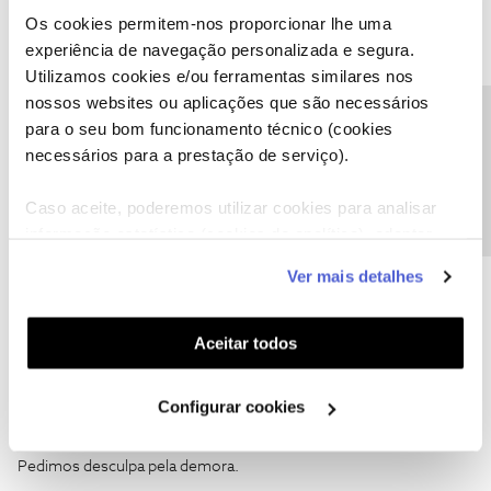
Os cookies permitem-nos proporcionar lhe uma
Bem-vindo ao Fórum NOS
@Fred79
,
experiência de navegação personalizada e segura.
Olá
@Jose Rodrigues
,
Utilizamos cookies e/ou ferramentas similares nos
nossos websites ou aplicações que são necessários
Pedimos desculpa pela demora.
Precisa de ajuda?
para o seu bom funcionamento técnico (cookies
@Fred79
, o
@Jose Rodrigues
deu uma boa ajuda!
necessários para a prestação de serviço).
Para que nos seja possível ajudar, pedimos que nos envie o seu
número de cliente NOS para o
@Fórum
, por favor.
Caso aceite, poderemos utilizar cookies para analisar
Obrigada
informação estatística (cookies de analítica), adaptar
Ola Ana ja enviei, fico a aguardar resposta.
este serviço às suas preferências e apresentar-lhe
Ver mais detalhes
funcionalidades (cookies de personalização e
funcionalidade) e adaptar anúncios aos seus interesses
(cookies de publicidade personalizada). Pode gerir a
Aceitar todos
utilização dos cookies clicando em "
Configurar
Cookies
".
Ana P.
Forum|Forum|5 years ago
Configurar cookies
Olá
@Fred79
,
Pedimos desculpa pela demora.