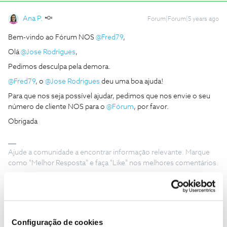
Ana P.
Forum|Forum|5 years ago
Bem-vindo ao Fórum NOS
@Fred79
,
Olá
@Jose Rodrigues
,
Pedimos desculpa pela demora.
@Fred79
, o
@Jose Rodrigues
deu uma boa ajuda!
Para que nos seja possível ajudar, pedimos que nos envie o seu
número de cliente NOS para o
@Fórum
, por favor.
Obrigada
Ajude a comunidade a encontrar informação relevante. Marque
como "Melhor Resposta" e faça "Like" nos melhores comentários.
Configuração de cookies
Fred79
AUTOR
Forum|Forum|5 years ago
F