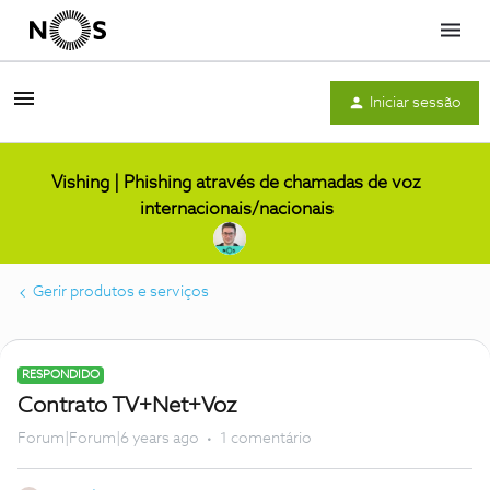
Menu
Iniciar sessão
Vishing | Phishing através de chamadas de voz
internacionais/nacionais
Gerir produtos e serviços
RESPONDIDO
Contrato TV+Net+Voz
Forum|Forum|6 years ago
1 comentário