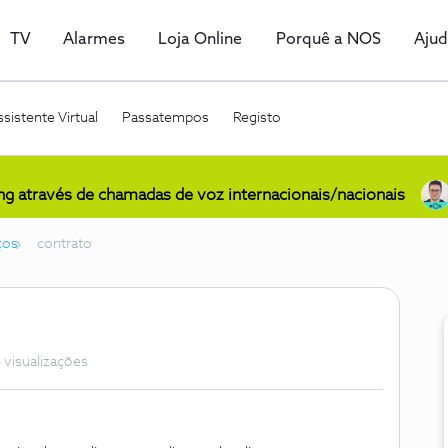
TV
Alarmes
Loja Online
Porquê a NOS
Aju
sistente Virtual
Passatempos
Registo
ing através de chamadas de voz internacionais/nacionais
ços
contrato
 visualizações