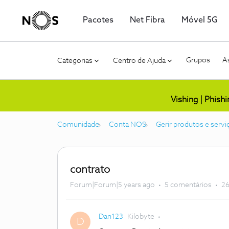
Pacotes
Net Fibra
Móvel 5G
Grupos
As
Categorias
Centro de Ajuda
Vishing | Phish
Comunidade
Conta NOS
Gerir produtos e servi
contrato
Forum|Forum|5 years ago
5 comentários
26
Dan123
Kilobyte
D