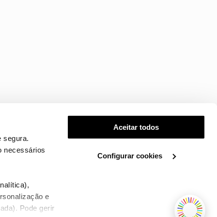
Aceitar todos
 segura.
o necessários
Configurar cookies
.
alítica),
ersonalização e
ada). Pode gerir