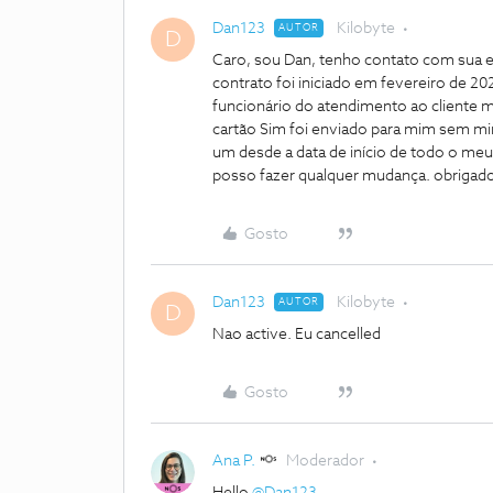
Dan123
Kilobyte
AUTOR
D
Caro, sou Dan, tenho contato com sua e
contrato foi iniciado em fevereiro de 2
funcionário do atendimento ao cliente m
cartão Sim foi enviado para mim sem m
um desde a data de início de todo o meu 
posso fazer qualquer mudança. obrigad
Gosto
Dan123
Kilobyte
AUTOR
D
Nao active. Eu cancelled
Gosto
Ana P.
Moderador