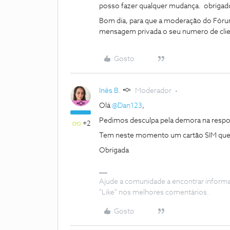
posso fazer qualquer mudança. obrigad
Bom dia, para que a moderação do Fórum 
mensagem privada o seu numero de clie
Gosto
Inês B.
Moderador
Olá
@Dan123
,
Pedimos desculpa pela demora na respo
+2
Tem neste momento um cartão SIM que e
Obrigada
Ajude a comunidade a encontrar inform
"Like" nos melhores comentários.
Gosto