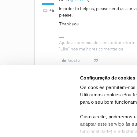
Hello
@Dan123
,
In order to help us, please send us a 
+6
please.
Thank you
Ajude a comunidade a encontrar inform
"Like" nos melhores comentários.
Gosto
Configuração de cookies
Os cookies permitem-nos 
Utilizamos cookies e/ou f
para o seu bom funcioname
Caso aceite, poderemos uti
adaptar este serviço às su
funcionalidade) e adaptar 