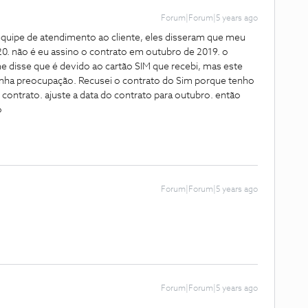
Forum|Forum|5 years ago
quipe de atendimento ao cliente, eles disseram que meu
020. não é eu assino o contrato em outubro de 2019. o
e disse que é devido ao cartão SIM que recebi, mas este
inha preocupação. Recusei o contrato do Sim porque tenho
contrato. ajuste a data do contrato para outubro. então
o
Forum|Forum|5 years ago
Forum|Forum|5 years ago