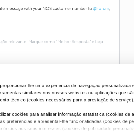
private message with your NOS customer number to
@Fórum
,
ação relevante. Marque como "Melhor Resposta" e faça
proporcionar lhe uma experiência de navegação personalizada e
erramentas similares nos nossos websites ou aplicações que sã
nto técnico (cookies necessários para a prestação de serviço)
lizar cookies para analisar informação estatística (cookies de an
as preferências e apresentar-lhe funcionalidades (cookies de p
Condições do Fórum NOS
Accessibility statement
anúncios aos seus interesses (cookies de publicidade personaliz