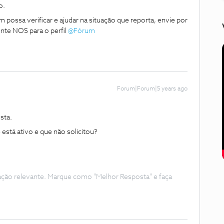
o.
possa verificar e ajudar na situação que reporta, envie por
nte NOS para o perfil
@Fórum
Forum|Forum|5 years ago
sta.
stá ativo e que não solicitou?
ação relevante. Marque como "Melhor Resposta" e faça