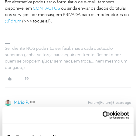
Em alternativa pode usar o formulario de e-mail, tambem
disponivel em
CONTACTOS
ou ainda enviar os dados do titular
dos serviços por mensasgem PRIVADA para os moderadores do
@Fórum
(<<< toque ali).
Ser cliente NOS pode não ser fácil, mas a cada obstáculo
superado ganha-se força para seguir em frente. Respeito por
quem se propõem ajudar sem nada em troca... nem mesmo um
obrigado;)
Mário P.
Forum|Forum|6 years ago
Bem-vindo ao Fórum NOS
@Bakany
,
O
@C24XXXX201
deu uma boa ajuda ao fornecer os dados para
contacto.