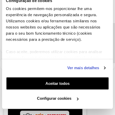
Configuração de cookies
No entanto, estamos aqui para ajudar e, por isso, pedimos que
nos detalhe a sua questão, por favor.
Os cookies permitem-nos proporcionar lhe uma
experiência de navegação personalizada e segura.
Muito obrigado
Utilizamos cookies e/ou ferramentas similares nos
nossos websites ou aplicações que são necessários
Ajude a comunidade a encontrar informação relevante. Marque
Precisa de ajuda?
para o seu bom funcionamento técnico (cookies
como "Melhor Resposta" e faça "Like" nos melhores comentários.
necessários para a prestação de serviço).
Caso aceite, poderemos utilizar cookies para analisar
informação estatística (cookies de analítica), adaptar
este serviço às suas preferências e apresentar-lhe
Ver mais detalhes
funcionalidades (cookies de personalização e
funcionalidade) e adaptar anúncios aos seus interesses
(cookies de publicidade personalizada). Pode gerir a
Aceitar todos
utilização dos cookies clicando em "
Configurar
Cookies
".
Configurar cookies