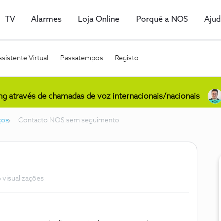
TV
Alarmes
Loja Online
Porquê a NOS
Aju
sistente Virtual
Passatempos
Registo
ing através de chamadas de voz internacionais/nacionais
ços
Contacto NOS sem seguimento
 visualizações