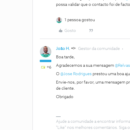
possa validar que o contacto foi de fact
1 pessoa gostou
Gosto
João H.
Gestor da comunidade
Boa tarde,
Agradecemos a sua mensagem
@Relva
+6
O
@Jose Rodrigues
prestou uma boa aju
Envie-nos, por favor, uma mensagem pri
de cliente.
Obrigado
Ajude a comunidade a encontrar inform
"Like" nos melhores comentários. Siga o