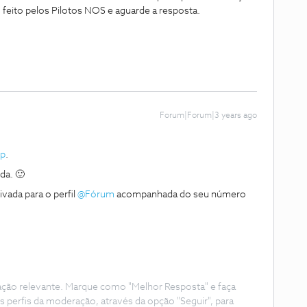
o feito pelos Pilotos NOS e aguarde a resposta.
Forum|Forum|3 years ago
sp
.
da. 🙂
vada para o perfil
@Fórum
acompanhada do seu número
ação relevante. Marque como "Melhor Resposta" e faça
s perfis da moderação, através da opção "Seguir", para