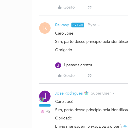
Gosto
Relvasp
Byte
AUTOR
R
Caro José
Sim, parto desse principio pela identifi
Obrigado
1 pessoa gostou
Gosto
Jose Rodrigues
Super User
Caro José
Sim, parto desse principio pela identifi
+5
Obrigado
Envie mensagem privada para o perfil
@