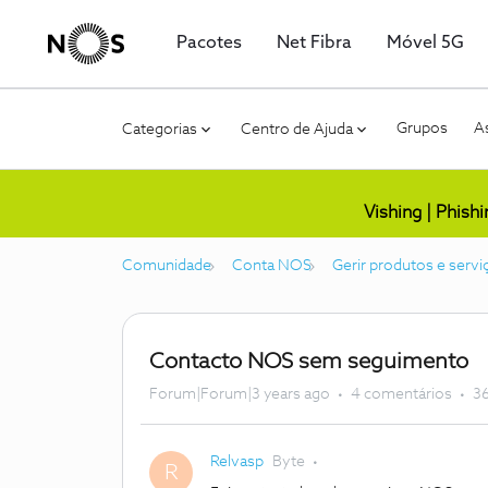
Pacotes
Net Fibra
Móvel 5G
Grupos
As
Categorias
Centro de Ajuda
Vishing | Phish
Comunidade
Conta NOS
Gerir produtos e servi
Contacto NOS sem seguimento
Forum|Forum|3 years ago
4 comentários
36
Relvasp
Byte
R