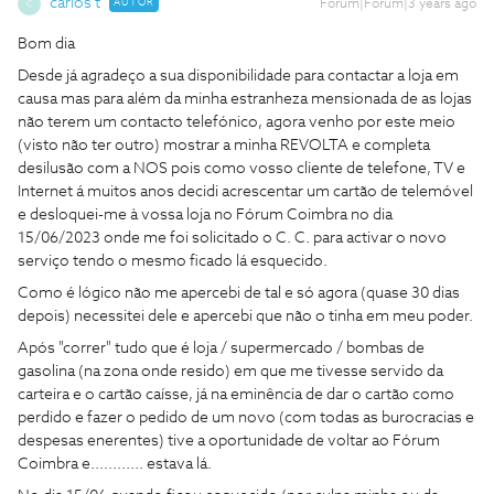
carlos t
AUTOR
Forum|Forum|3 years ago
C
Bom dia
Desde já agradeço a sua disponibilidade para contactar a loja em
causa mas para além da minha estranheza mensionada de as lojas
não terem um contacto telefónico, agora venho por este meio
(visto não ter outro) mostrar a minha REVOLTA e completa
desilusão com a NOS pois como vosso cliente de telefone, TV e
Internet á muitos anos decidi acrescentar um cartão de telemóvel
e desloquei-me à vossa loja no Fórum Coimbra no dia
15/06/2023 onde me foi solicitado o C. C. para activar o novo
serviço tendo o mesmo ficado lá esquecido.
Como é lógico não me apercebi de tal e só agora (quase 30 dias
depois) necessitei dele e apercebi que não o tinha em meu poder.
Após "correr" tudo que é loja / supermercado / bombas de
gasolina (na zona onde resido) em que me tivesse servido da
carteira e o cartão caísse, já na eminência de dar o cartão como
perdido e fazer o pedido de um novo (com todas as burocracias e
despesas enerentes) tive a oportunidade de voltar ao Fórum
Coimbra e............ estava lá.