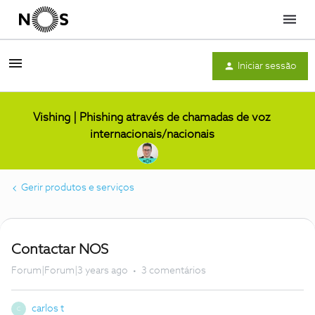
Menu
Iniciar sessão
Vishing | Phishing através de chamadas de voz
internacionais/nacionais
Gerir produtos e serviços
Contactar NOS
Forum|Forum|3 years ago
3 comentários
carlos t
C