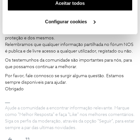
(cookies de publicidade personalizada). Pode gerir a
João H.
Forum|Forum|3 years ago
Aceitar todos
utilização dos cookies clicando em "
Configurar
Boa tarde,
Cookies
".
Configurar cookies
Agradecemos a sua mensagem
@carlos t
.
Dados pessoais foram ocultos do seu comentário, para sua
proteção e dos mesmos.
Relembramos que qualquer informação partilhada no fórum NOS
é publica e de livre acesso a qualquer utilizador, registado ou não.
Os testemunhos da comunidade são importantes para nós, para
que possamos continuar a melhorar.
Por favor, fale connosco se surgir alguma questão. Estamos
sempre disponíveis para ajudar.
​​​​​​​Obrigado
Ajude a comunidade a encontrar informação relevante. Marque
como "Melhor Resposta" e faça "Like" nos melhores comentários.
Siga os perfis da moderação, através da opção "Seguir", para estar
sempre a par das ultimas novidades.