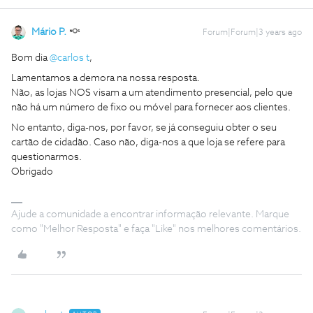
Mário P.
Forum|Forum|3 years ago
Bom dia
@carlos t
,
Lamentamos a demora na nossa resposta.
Não, as lojas NOS visam a um atendimento presencial, pelo que
não há um número de fixo ou móvel para fornecer aos clientes.
No entanto, diga-nos, por favor, se já conseguiu obter o seu
cartão de cidadão. Caso não, diga-nos a que loja se refere para
questionarmos.
Obrigado
Ajude a comunidade a encontrar informação relevante. Marque
como "Melhor Resposta" e faça "Like" nos melhores comentários.