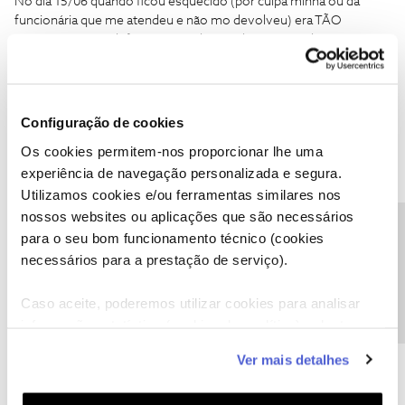
No dia 15/06 quando ficou esquecido (por culpa minha ou da
funcionária que me atendeu e não mo devolveu) era TÃO
COMPLICADO telefonarem me logo a dizer e eu voltava para trás
buscá-lo ? Em quase 30 dias não houve 2 minutos para verem o
meu número de telemóvel (como vosso cliente teem todos os
meus contactos) e informarem que se encontrava lá o meu
cartão de cidadão ?
Configuração de cookies
Só me resta dizer que estou completamente desiludido /
Os cookies permitem-nos proporcionar lhe uma
revoltado com esta situação.
experiência de navegação personalizada e segura.
Carlos Teixeira
Utilizamos cookies e/ou ferramentas similares nos
Cliente C*********
nossos websites ou aplicações que são necessários
Precisa de ajuda?
para o seu bom funcionamento técnico (cookies
Telemóvel 91*********
necessários para a prestação de serviço).
************@gmail.com
Caso aceite, poderemos utilizar cookies para analisar
informação estatística (cookies de analítica), adaptar
este serviço às suas preferências e apresentar-lhe
Ver mais detalhes
funcionalidades (cookies de personalização e
funcionalidade) e adaptar anúncios aos seus interesses