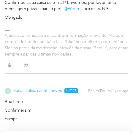
Confirmou a sua caixa de e-mail? Envie-nos, por favor, uma
mensagem privada para o perfil ​
@Fórum
com o seu NIF.
Obrigado
Ajude a comunidade a encontrar informação relevante. Marque
como "Melhor Resposta" e faça "Like" nos melhores comentários.
Siga os perfis da moderação, através da opção "Seguir", para estar
sempre a par das ultimas novidades.
Susana filipa cabrita neves
AUTOR
Forum|Forum|1 year ago
S
Boa tarde
Confirmei sim.
cumps