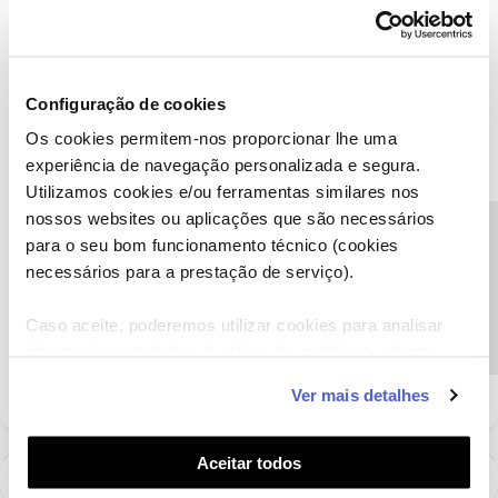
João H.
Forum|Forum|1 year ago
Configuração de cookies
Agradecemos o seu testemunho ​
@Susana filipa cabrita neves
.
Os cookies permitem-nos proporcionar lhe uma
experiência de navegação personalizada e segura.
Recebemos a sua mensagem privada e vamos responder-lhe
Utilizamos cookies e/ou ferramentas similares nos
logo que possível.
nossos websites ou aplicações que são necessários
Obrigado
Precisa de ajuda?
para o seu bom funcionamento técnico (cookies
necessários para a prestação de serviço).
Ajude a comunidade a encontrar informação relevante. Marque
como "Melhor Resposta" e faça "Like" nos melhores comentários.
Caso aceite, poderemos utilizar cookies para analisar
Siga os perfis da moderação, através da opção "Seguir", para estar
informação estatística (cookies de analítica), adaptar
sempre a par das ultimas novidades.
este serviço às suas preferências e apresentar-lhe
Ver mais detalhes
funcionalidades (cookies de personalização e
funcionalidade) e adaptar anúncios aos seus interesses
(cookies de publicidade personalizada). Pode gerir a
Aceitar todos
utilização dos cookies clicando em "
Configurar