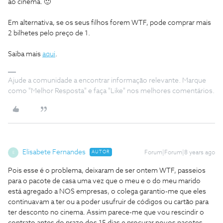
ao cinema. 🙂
Em alternativa, se os seus filhos forem WTF, pode comprar mais
2 bilhetes pelo preço de 1.
Saiba mais
aqui
.
Ajude a comunidade a encontrar informação relevante. Marque
como "Melhor Resposta" e faça "Like" nos melhores comentários.
Elisabete Fernandes
AUTOR
Forum|Forum|8 years ago
E
Pois esse é o problema, deixaram de ser ontem WTF, passeios
para o pacote de casa uma vez que o meu e o do meu marido
está agregado a NOS empresas, o colega garantio-me que eles
continuavam a ter ou a poder usufruir de códigos ou cartão para
ter desconto no cinema. Assim parece-me que vou rescindir o