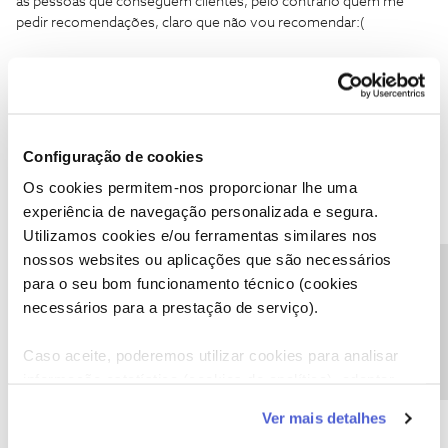
as pessoas que conseguem clientes, pelo contrário quem me
pedir recomendações, claro que não vou recomendar:(
Configuração de cookies
ketro
Forum|Forum|8 years ago
K
Os cookies permitem-nos proporcionar lhe uma
@Elisabete Fernandes
experiência de navegação personalizada e segura.
Mas os cartões passaram mesmo para um tarifário 4?
Utilizamos cookies e/ou ferramentas similares nos
É que existe WTF em fatura e se for esse o caso deviam continuar
nossos websites ou aplicações que são necessários
a ter essa oferta.
Precisa de ajuda?
para o seu bom funcionamento técnico (cookies
Confirma com a NOS se não é esse o caso.
necessários para a prestação de serviço).
Caso aceite, poderemos utilizar cookies para analisar
informação estatística (cookies de analítica), adaptar
este serviço às suas preferências e apresentar-lhe
Ver mais detalhes
funcionalidades (cookies de personalização e
Elisabete Fernandes
AUTOR
Forum|Forum|8 years ago
E