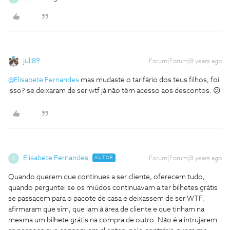
juli89
Forum|Forum|8 years ago
@Elisabete Fernandes
mas mudaste o tarifário dos teus filhos, foi
isso? se deixaram de ser wtf já não têm acesso aos descontos. 😕
Elisabete Fernandes
AUTOR
Forum|Forum|8 years ago
E
Quando querem que continues a ser cliente, oferecem tudo,
quando perguntei se os miúdos continuavam a ter bilhetes grátis
se passacem para o pacote de casa e deixassem de ser WTF,
afirmaram que sim, que iam á área de cliente e que tinham na
mesma um bilhete grátis na compra de outro. Não é a intrujarem