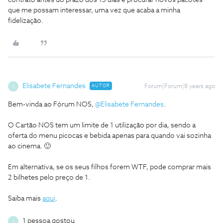
contrato antes do prazo dos 15 dias e procurar novos pacotes
que me possam interessar, uma vez que acaba a minha
fidelização.
Elisabete Fernandes
AUTOR
Forum|Forum|8 years ago
E
Bem-vinda ao Fórum NOS,
@Elisabete Fernandes
.
O Cartão NOS tem um limite de 1 utilização por dia, sendo a
oferta do menu picocas e bebida apenas para quando vai sozinha
ao cinema. 🙂
Em alternativa, se os seus filhos forem WTF, pode comprar mais
2 bilhetes pelo preço de 1.
Saiba mais
aqui
.
1 pessoa gostou
E