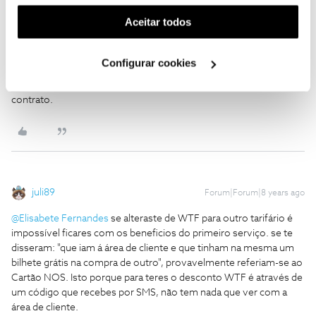
funcionalidade) e adaptar anúncios aos seus interesses
Sim, no telemóvel deles aparece a mensagem de desativação. Se
(cookies de publicidade personalizada). Pode gerir a
Aceitar todos
continuassem a ter os benefícios WTF continuava com a NOS,
utilização dos cookies clicando em "
Configurar
assim parece que vão perder uma cliente. Não gosto que me
Cookies
".
enganem, deviam dar outro tipo de formação aos colaboradores
Configurar cookies
que fazem os contatos, tentarem vender os produtos pelo que
valem e não enganar os clientes para conseguirem mais um
contrato.
juli89
Forum|Forum|8 years ago
@Elisabete Fernandes
se alteraste de WTF para outro tarifário é
impossível ficares com os beneficios do primeiro serviço. se te
disseram: "que iam á área de cliente e que tinham na mesma um
bilhete grátis na compra de outro", provavelmente referiam-se ao
Cartão NOS. Isto porque para teres o desconto WTF é através de
um código que recebes por SMS, não tem nada que ver com a
área de cliente.