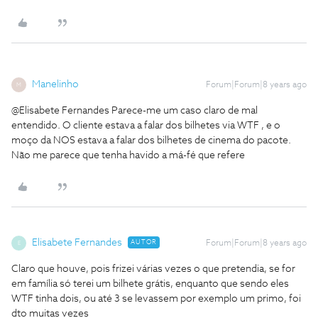
Manelinho
Forum|Forum|8 years ago
M
@Elisabete Fernandes Parece-me um caso claro de mal
entendido. O cliente estava a falar dos bilhetes via WTF , e o
moço da NOS estava a falar dos bilhetes de cinema do pacote.
Não me parece que tenha havido a má-fé que refere
Elisabete Fernandes
AUTOR
Forum|Forum|8 years ago
E
Claro que houve, pois frizei várias vezes o que pretendia, se for
em família só terei um bilhete grátis, enquanto que sendo eles
WTF tinha dois, ou até 3 se levassem por exemplo um primo, foi
dto muitas vezes