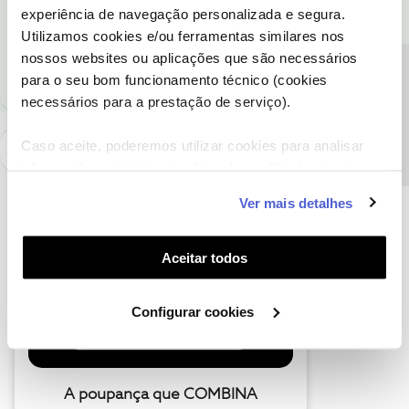
experiência de navegação personalizada e segura.
Ajude a comunidade a encontrar informação relevante. Marque
Utilizamos cookies e/ou ferramentas similares nos
como "Melhor Resposta" e faça "Like" nos melhores comentários.
nossos websites ou aplicações que são necessários
Precisa de ajuda?
para o seu bom funcionamento técnico (cookies
necessários para a prestação de serviço).
Caso aceite, poderemos utilizar cookies para analisar
informação estatística (cookies de analítica), adaptar
este serviço às suas preferências e apresentar-lhe
Ver mais detalhes
funcionalidades (cookies de personalização e
funcionalidade) e adaptar anúncios aos seus interesses
(cookies de publicidade personalizada). Pode gerir a
Aceitar todos
utilização dos cookies clicando em "
Configurar
Cookies
".
Configurar cookies
A poupança que COMBINA