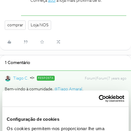
Conheça
aqui
a loja mais próxima de si.
comprar
Loja NOS
1 Comentário
Tiago C.
RESPOSTA
Forum|Forum|7 years ago
Bem-vindo à comunidade,
@Tiago Amaral
.
A garantia de um equipamento pode ser acionada em qualquer
Loja NOS, desde que a loja tenha o serviço de reparação de
telemóveis.
Configuração de cookies
Conheça
aqui
a loja mais próxima de si.
Os cookies permitem-nos proporcionar lhe uma