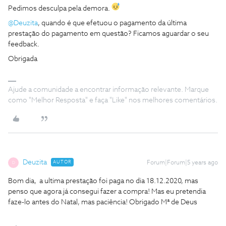
Pedimos desculpa pela demora.
@Deuzita
, quando é que efetuou o pagamento da última
prestação do pagamento em questão? Ficamos aguardar o seu
feedback.
Obrigada
Ajude a comunidade a encontrar informação relevante. Marque
como "Melhor Resposta" e faça "Like" nos melhores comentários.
Deuzita
AUTOR
Forum|Forum|5 years ago
D
Bom dia, a ultima prestação foi paga no dia 18.12.2020, mas
penso que agora já consegui fazer a compra! Mas eu pretendia
faze-lo antes do Natal, mas paciência! Obrigado Mª de Deus