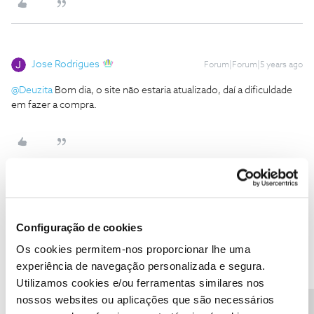
Jose Rodrigues
Forum|Forum|5 years ago
@Deuzita
Bom dia, o site não estaria atualizado, daí a dificuldade
em fazer a compra.
Deuzita
AUTOR
Forum|Forum|5 years ago
D
Configuração de cookies
Pois mas eu liguei, para a NOS, e disseram-me que não
interessava eu ter antecipado o pagamento, só podia fazer a
Os cookies permitem-nos proporcionar lhe uma
próxima compra a partir de Janeiro. Agora já tanto faz, não se
experiência de navegação personalizada e segura.
pode voltar atrás!!!!
Utilizamos cookies e/ou ferramentas similares nos
nossos websites ou aplicações que são necessários
1 pessoa gostou