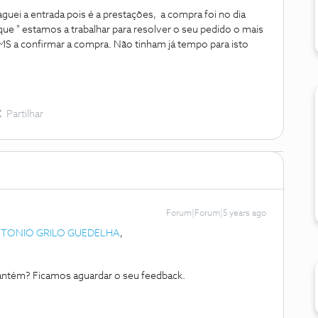
guei a entrada pois é a prestações, a compra foi no dia
que " estamos a trabalhar para resolver o seu pedido o mais
SMS a confirmar a compra. Não tinham já tempo para isto
Partilhar
Forum|Forum|5 years ago
TONIO GRILO GUEDELHA
,
mantém? Ficamos aguardar o seu feedback.