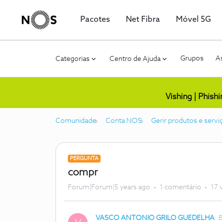
Pacotes
Net Fibra
Móvel 5G
Grupos
As
Categorias
Centro de Ajuda
Vishing | Phish
Comunidade
Conta NOS
Gerir produtos e servi
PERGUNTA
compr
Forum|Forum|5 years ago
1 comentário
17 
VASCO ANTONIO GRILO GUEDELHA
B