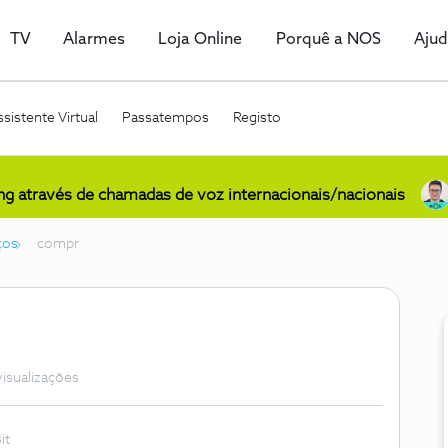
TV
Alarmes
Loja Online
Porquê a NOS
Aju
sistente Virtual
Passatempos
Registo
ing através de chamadas de voz internacionais/nacionais
ços
compr
visualizações
it