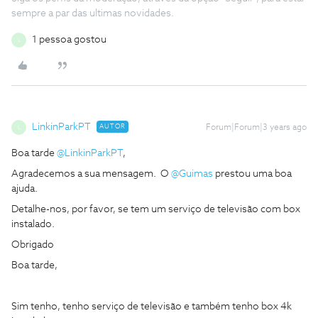
sempre a par das ultimas novidades.
1 pessoa gostou
L
LinkinParkPT
AUTOR
Forum|Forum|3 years ago
L
Boa tarde
@LinkinParkPT
,
Agradecemos a sua mensagem. O
@Guimas
prestou uma boa
ajuda.
Detalhe-nos, por favor, se tem um serviço de televisão com box
instalado.
Obrigado
Boa tarde,
Sim tenho, tenho serviço de televisão e também tenho box 4k