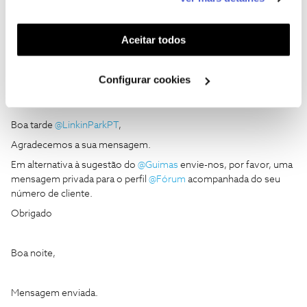
funcionalidades (cookies de personalização e
1 pessoa gostou
funcionalidade) e adaptar anúncios aos seus interesses
(cookies de publicidade personalizada). Pode gerir a
Aceitar todos
utilização dos cookies clicando em "
Configurar
Cookies
".
Configurar cookies
LinkinParkPT
AUTOR
Forum|Forum|3 years ago
L
Boa tarde
@LinkinParkPT
,
Agradecemos a sua mensagem.
Em alternativa à sugestão do
@Guimas
envie-nos, por favor, uma
mensagem privada para o perfil
@Fórum
acompanhada do seu
número de cliente.
Obrigado
Boa noite,
Mensagem enviada.