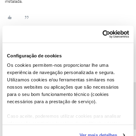
instalada.
João H.
Forum|Forum|3 years ago
Boa tarde
Configuração de cookies
@LinkinParkPT
,
Agradecemos a sua mensagem.
Os cookies permitem-nos proporcionar lhe uma
experiência de navegação personalizada e segura.
Em alternativa à sugestão do
@Guimas
envie-nos, por favor, uma
mensagem privada para o perfil
@Fórum
acompanhada do seu
Utilizamos cookies e/ou ferramentas similares nos
número de cliente.
nossos websites ou aplicações que são necessários
Precisa de ajuda?
para o seu bom funcionamento técnico (cookies
Obrigado
necessários para a prestação de serviço).
Ajude a comunidade a encontrar informação relevante. Marque
Caso aceite, poderemos utilizar cookies para analisar
como "Melhor Resposta" e faça "Like" nos melhores comentários.
informação estatística (cookies de analítica), adaptar
Siga os perfis da moderação, através da opção "Seguir", para estar
este serviço às suas preferências e apresentar-lhe
sempre a par das ultimas novidades.
Ver mais detalhes