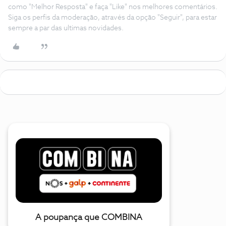
como "Melhor Resposta" e faça "Like" nos melhores comentários.
Siga os perfis da moderação, através da opção "Seguir", para estar
sempre a par das ultimas novidades.
A poupança que COMBINA