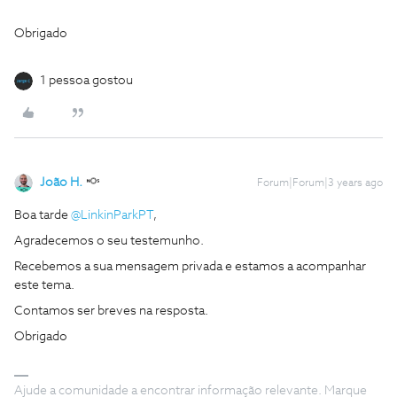
Obrigado
1 pessoa gostou
João H.
Forum|Forum|3 years ago
Boa tarde
@LinkinParkPT
,
Agradecemos o seu testemunho.
Recebemos a sua mensagem privada e estamos a acompanhar
este tema.
Contamos ser breves na resposta.
Obrigado
Ajude a comunidade a encontrar informação relevante. Marque