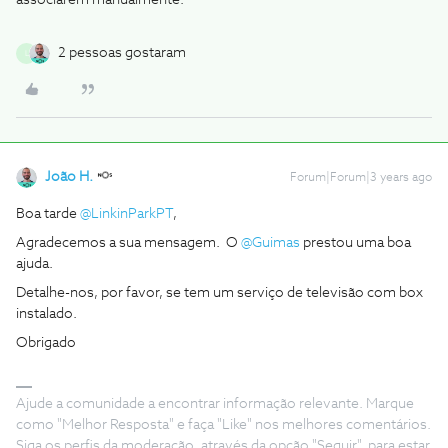
associarem manualmente.
2 pessoas gostaram
L
João H.
Forum|Forum|3 years ago
Boa tarde
@LinkinParkPT
,
Agradecemos a sua mensagem. O
@Guimas
prestou uma boa
ajuda.
Detalhe-nos, por favor, se tem um serviço de televisão com box
instalado.
Obrigado
Ajude a comunidade a encontrar informação relevante. Marque
como "Melhor Resposta" e faça "Like" nos melhores comentários.
Siga os perfis da moderação, através da opção "Seguir", para estar