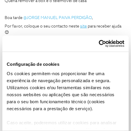
Queria remover a box e o telemóvel de casa
Boa tarde
@JORGE MANUEL PAIVA PERDIGÃO
,
Por favor, coloque o seu contacto neste
site
para receber ajuda
😊
Obrigado
Ajude a comunidade do Fórum NOS com “Likes” e “Melhor
Configuração de cookies
Resposta” nas soluções mais úteis. Siga o perfil para acompanhar
dicas, ajuda e novidades do Fórum NOS.
Os cookies permitem-nos proporcionar lhe uma
experiência de navegação personalizada e segura.
Utilizamos cookies e/ou ferramentas similares nos
nossos websites ou aplicações que são necessários
Precisa de ajuda?
para o seu bom funcionamento técnico (cookies
Mário P.
Forum|Forum|2 years ago
necessários para a prestação de serviço).
Boa tarde
@JORGE MANUEL PAIVA PERDIGÃO
,
Envie-nos, por favor, uma mensagem privada com o seu número
Caso aceite, poderemos utilizar cookies para analisar
de cliente para o perfil
@Fórum
.
informação estatística (cookies de analítica), adaptar