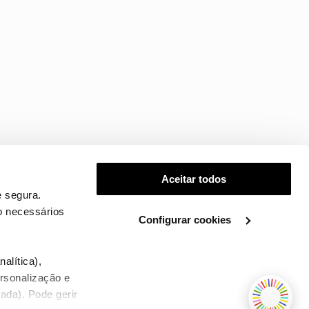
Aceitar todos
 segura.
o necessários
Configurar cookies
.
alítica),
ersonalização e
ada). Pode gerir