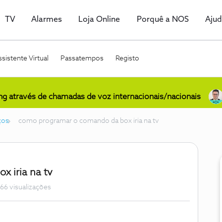
TV
Alarmes
Loja Online
Porquê a NOS
Aju
sistente Virtual
Passatempos
Registo
ing através de chamadas de voz internacionais/nacionais
ços
como programar o comando da box iria na tv
 iria na tv
66 visualizações