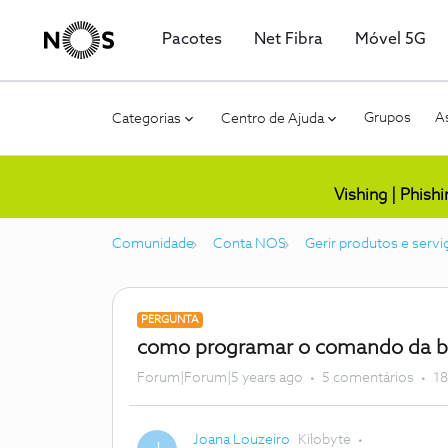
Pacotes
Net Fibra
Móvel 5G
Grupos
As
Categorias
Centro de Ajuda
Vishing | Phish
Comunidade
Conta NOS
Gerir produtos e servi
PERGUNTA
como programar o comando da box
Forum|Forum|5 years ago
5 comentários
18
Joana Louzeiro
Kilobyte