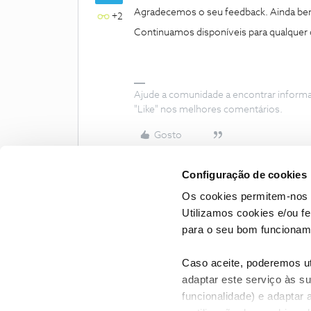
Agradecemos o seu feedback. Ainda be
+2
Continuamos disponíveis para qualquer 
Ajude a comunidade a encontrar inform
"Like" nos melhores comentários.
Gosto
Configuração de cookies
Os cookies permitem-nos 
Utilizamos cookies e/ou f
para o seu bom funcioname
Caso aceite, poderemos uti
adaptar este serviço às su
funcionalidade) e adaptar 