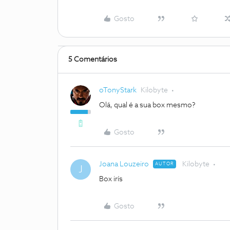
Gosto
5 Comentários
oTonyStark
Kilobyte
Olá, qual é a sua box mesmo?
Gosto
Joana Louzeiro
Kilobyte
AUTOR
J
Box irís
Gosto