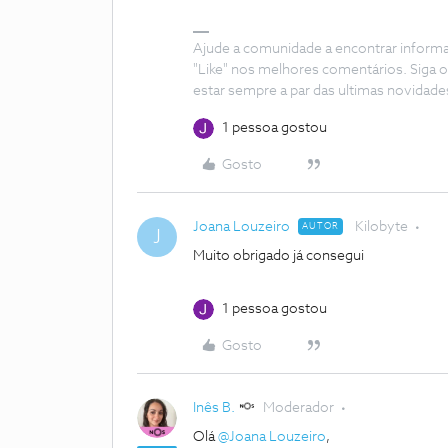
Ajude a comunidade a encontrar inform
"Like" nos melhores comentários. Siga o
estar sempre a par das ultimas novidade
1 pessoa gostou
Gosto
Joana Louzeiro
Kilobyte
AUTOR
J
Muito obrigado já consegui
1 pessoa gostou
Gosto
Inês B.
Moderador
Olá
@Joana Louzeiro
,