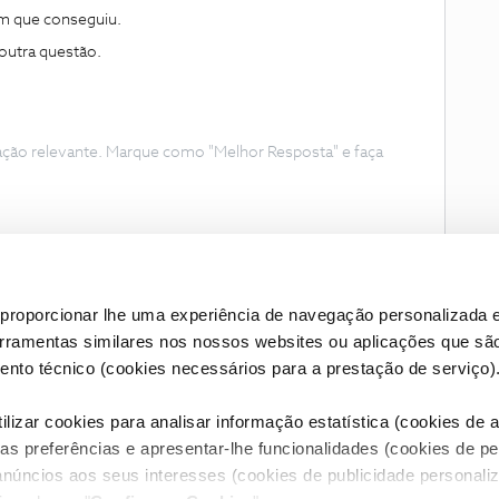
m que conseguiu.
outra questão.
ação relevante. Marque como "Melhor Resposta" e faça
proporcionar lhe uma experiência de navegação personalizada e
erramentas similares nos nossos websites ou aplicações que sã
nto técnico (cookies necessários para a prestação de serviço)
lizar cookies para analisar informação estatística (cookies de an
as preferências e apresentar-lhe funcionalidades (cookies de p
Condições do Fórum NOS
Accessibility statement
anúncios aos seus interesses (cookies de publicidade personaliz