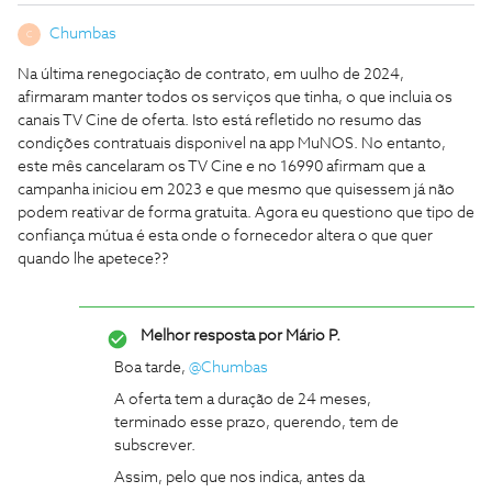
Chumbas
C
Na última renegociação de contrato, em uulho de 2024,
afirmaram manter todos os serviços que tinha, o que incluia os
canais TV Cine de oferta. Isto está refletido no resumo das
condições contratuais disponivel na app MuNOS. No entanto,
este mês cancelaram os TV Cine e no 16990 afirmam que a
campanha iniciou em 2023 e que mesmo que quisessem já não
podem reativar de forma gratuita. Agora eu questiono que tipo de
confiança mútua é esta onde o fornecedor altera o que quer
quando lhe apetece??
Melhor resposta por
Mário P.
Boa tarde, ​
@Chumbas
A oferta tem a duração de 24 meses,
terminado esse prazo, querendo, tem de
subscrever.
Assim, pelo que nos indica, antes da