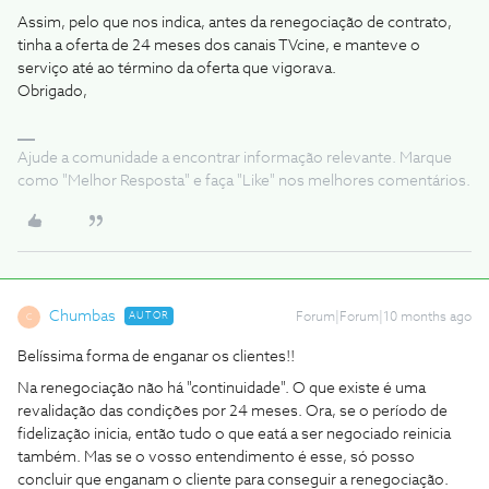
Assim, pelo que nos indica, antes da renegociação de contrato,
tinha a oferta de 24 meses dos canais TVcine, e manteve o
serviço até ao término da oferta que vigorava.
Obrigado,
Ajude a comunidade a encontrar informação relevante. Marque
como "Melhor Resposta" e faça "Like" nos melhores comentários.
Chumbas
AUTOR
Forum|Forum|10 months ago
C
Belíssima forma de enganar os clientes!!
Na renegociação não há "continuidade". O que existe é uma
revalidação das condições por 24 meses. Ora, se o período de
fidelização inicia, então tudo o que eatá a ser negociado reinicia
também. Mas se o vosso entendimento é esse, só posso
concluir que enganam o cliente para conseguir a renegociação.