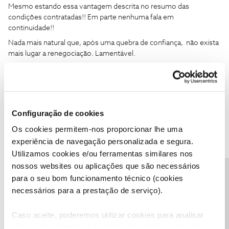
Mesmo estando essa vantagem descrita no resumo das
condições contratadas!! Em parte nenhuma fala em
continuidade!!
Nada mais natural que, após uma quebra de confiança, não exista
mais lugar a renegociação. Lamentável.
Configuração de cookies
João H.
Forum|Forum|10 months ago
Os cookies permitem-nos proporcionar lhe uma
experiência de navegação personalizada e segura.
Boa tarde,
Utilizamos cookies e/ou ferramentas similares nos
Agradecemos o seu testemunho ​
@Chumbas
e lamentamos o
nossos websites ou aplicações que são necessários
transotorno.
Precisa de ajuda?
para o seu bom funcionamento técnico (cookies
Todas as condições estão descritas no modelo resumo de
necessários para a prestação de serviço).
contrato que é enviado em adesão e renegociação.
Partilhe com a comunidade caso surja alguma outra questão.
Caso aceite, poderemos utilizar cookies para analisar
Estamos sempre disponíveis para ajudar.
informação estatística (cookies de analítica), adaptar