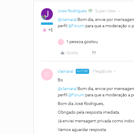
Jose Rodrigues
Super User
@clamaral
Bom dia, envie por mensagem 
perfil
@Fórum
para que a moderação o p
+5
1 pessoa gostou
C
Gosto
clamaral
Megabyte
AUTOR
C
Bo
@clamaral
Bom dia, envie por mensagem 
perfil
@Fórum
para que a moderação a po
Bom dia José Rodrigues,
Obrigado pela resposta imediata.
Já enviei mensagem privada como indic
Vamos aguardar resposta.