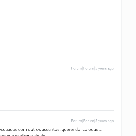
Forum|Forum|5 years ago
Forum|Forum|5 years ago
cupados com outros assuntos, querendo, coloque a