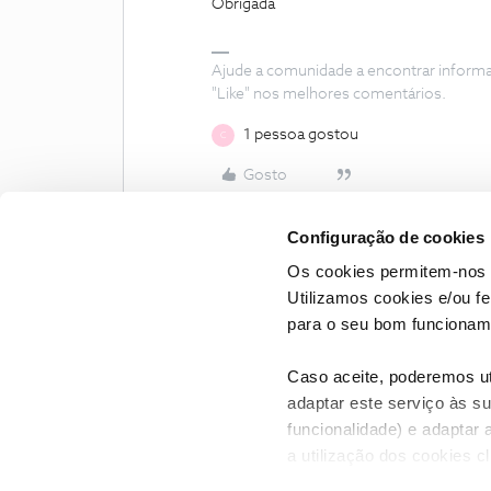
Obrigada
Ajude a comunidade a encontrar inform
"Like" nos melhores comentários.
1 pessoa gostou
C
Gosto
Configuração de cookies
Os cookies permitem-nos 
Utilizamos cookies e/ou f
para o seu bom funcioname
Caso aceite, poderemos uti
adaptar este serviço às su
funcionalidade) e adaptar 
a utilização dos cookies c
CONTACTOS
POLÍTICA DE P