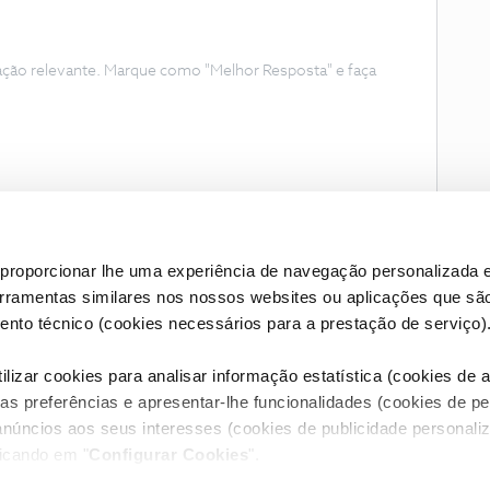
ação relevante. Marque como "Melhor Resposta" e faça
proporcionar lhe uma experiência de navegação personalizada e
erramentas similares nos nossos websites ou aplicações que sã
nto técnico (cookies necessários para a prestação de serviço)
lizar cookies para analisar informação estatística (cookies de an
as preferências e apresentar-lhe funcionalidades (cookies de p
Condições do Fórum NOS
Accessibility statement
anúncios aos seus interesses (cookies de publicidade personaliz
licando em "
Configurar Cookies
".
RIVACIDADE
CONFIGURAR COOKIES
QUALIDADE DE SERVIÇO