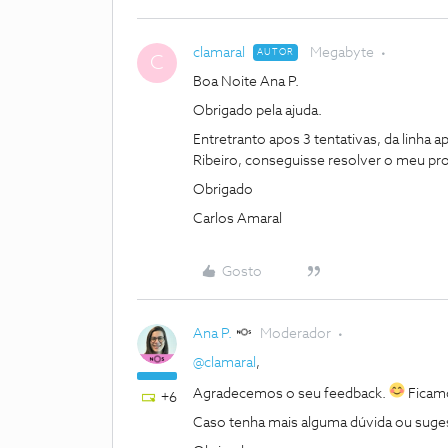
clamaral
Megabyte
AUTOR
C
Boa Noite Ana P.
Obrigado pela ajuda.
Entretranto apos 3 tentativas, da linha 
Ribeiro, conseguisse resolver o meu pr
Obrigado
Carlos Amaral
Gosto
Ana P.
Moderador
@clamaral
,
Agradecemos o seu feedback.
Ficamo
+6
Caso tenha mais alguma dúvida ou suges