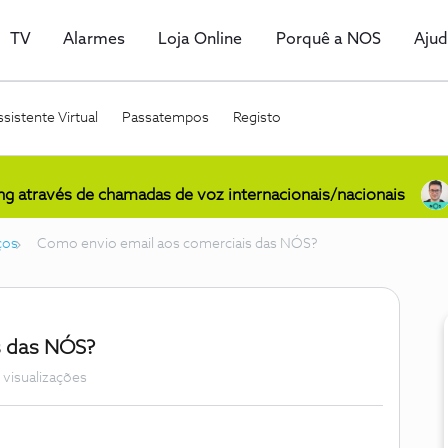
TV
Alarmes
Loja Online
Porquê a NOS
Aju
sistente Virtual
Passatempos
Registo
ing através de chamadas de voz internacionais/nacionais
ços
Como envio email aos comerciais das NÓS?
s das NÓS?
 visualizações