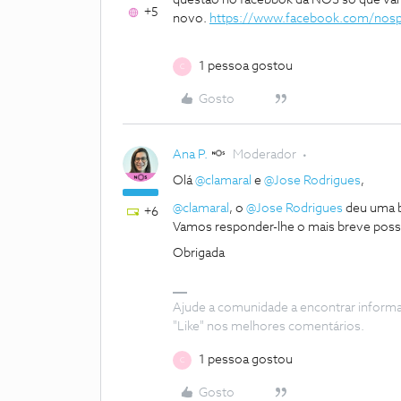
questão no facebbok da NOS só que vai t
+5
novo.
https://www.facebook.com/nosp
1 pessoa gostou
C
Gosto
Ana P.
Moderador
Olá
@clamaral
e
@Jose Rodrigues
,
@clamaral
, o
@Jose Rodrigues
deu uma b
+6
Vamos responder-lhe o mais breve poss
Obrigada
Ajude a comunidade a encontrar inform
"Like" nos melhores comentários.
1 pessoa gostou
C
Gosto