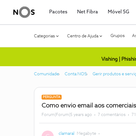
Pacotes
Net Fibra
Móvel 5G
Grupos
As
Categorias
Centro de Ajuda
Vishing | Phish
Comunidade
Conta NOS
Gerir produtos e servi
PERGUNTA
Como envio email aos comerciai
Forum|Forum|5 years ago
7 comentários
71
clamaral
Megabyte