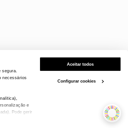
Aceitar todos
 segura.
o necessários
Configurar cookies
.
alítica),
ersonalização e
ada). Pode gerir
TERMOS E CONDIÇÕES
WHOLESALE