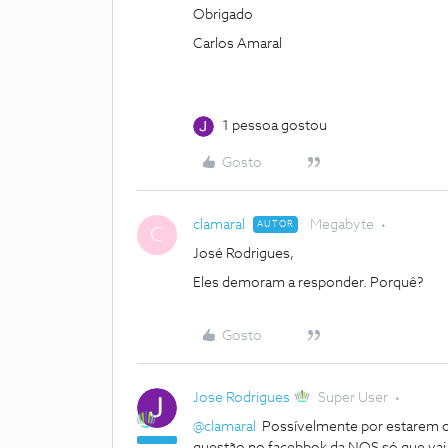
Obrigado
Carlos Amaral
1 pessoa gostou
Gosto
clamaral
Megabyte
AUTOR
C
José Rodrigues,
Eles demoram a responder. Porquê?
Gosto
Jose Rodrigues
Super User
@clamaral
Possívelmente por estarem o