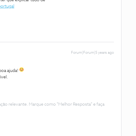
er que explicar tudo de
ortugal
Forum|Forum|5 years ago
oa ajuda!
ível.
ação relevante. Marque como "Melhor Resposta" e faça