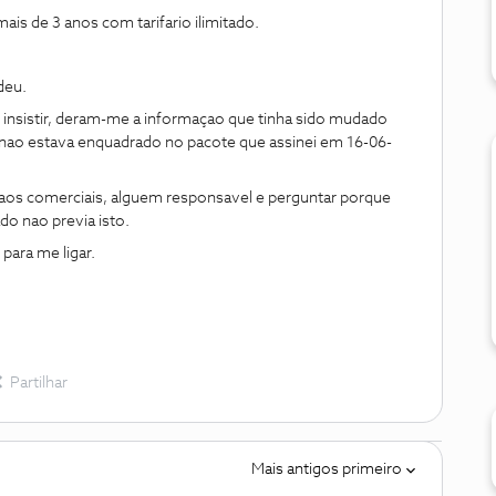
s de 3 anos com tarifario ilimitado.
deu.
o insistir, deram-me a informaçao que tinha sido mudado
nao estava enquadrado no pacote que assinei em 16-06-
 aos comerciais, alguem responsavel e perguntar porque
do nao previa isto.
ara me ligar.
Partilhar
Mais antigos primeiro