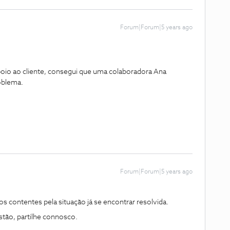
Forum|Forum|5 years ago
apoio ao cliente, consegui que uma colaboradora Ana
oblema.
Forum|Forum|5 years ago
s contentes pela situação já se encontrar resolvida.
tão, partilhe connosco.