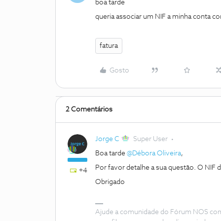
boa tarde
queria associar um NIF a minha conta 
fatura
Gosto
2 Comentários
Jorge C
Super User
Boa tarde
@Débora Oliveira
,
Por favor detalhe a sua questão. O NIF da
+4
Obrigado
Ajude a comunidade do Fórum NOS com “