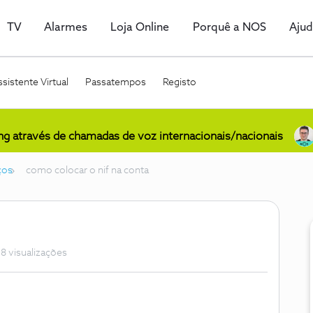
TV
Alarmes
Loja Online
Porquê a NOS
Aju
sistente Virtual
Passatempos
Registo
ing através de chamadas de voz internacionais/nacionais
ços
como colocar o nif na conta
8 visualizações