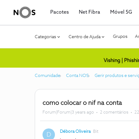
Pacotes
Net Fibra
Móvel 5G
Grupos
As
Categorias
Centro de Ajuda
Vishing | Phish
Comunidade
Conta NOS
Gerir produtos e servi
como colocar o nif na conta
Forum|Forum|3 years ago
2 comentários
22
Débora Oliveira
Bit
D