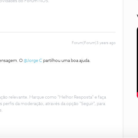
e novidades do Fórum NOS.
Forum|Forum|3 years ago
mensagem. O
@Jorge C
partilhou uma boa ajuda.
ação relevante. Marque como "Melhor Resposta" e faça
s perfis da moderação, através da opção "Seguir", para
s.