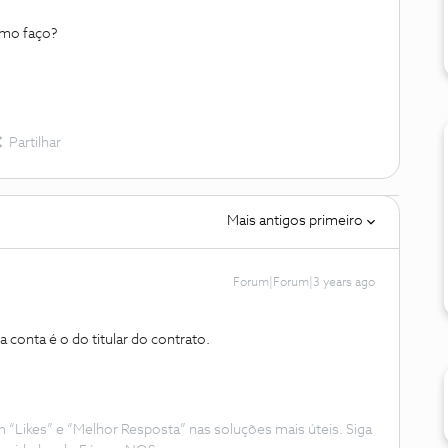
como faço?
Partilhar
Mais antigos primeiro
Forum|Forum|3 years ago
 conta é o do titular do contrato.
Likes” e “Melhor Resposta” nas soluções mais úteis. Siga