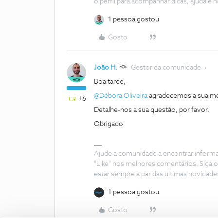
o perfil para acompanhar dicas, ajuda 
1 pessoa gostou
Gosto
João H.
Gestor da comunidade
Boa tarde,
@Débora Oliveira
agradecemos a sua 
+6
Detalhe-nos a sua questão, por favor.
Obrigado
Ajude a comunidade a encontrar inform
"Like" nos melhores comentários. Siga o
estar sempre a par das ultimas novidade
1 pessoa gostou
Gosto