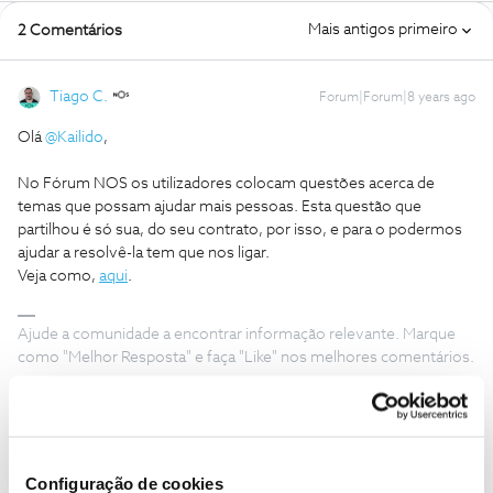
Mais antigos primeiro
2 Comentários
Tiago C.
Forum|Forum|8 years ago
Olá
@Kailido
,
No Fórum NOS os utilizadores colocam questões acerca de
temas que possam ajudar mais pessoas. Esta questão que
partilhou é só sua, do seu contrato, por isso, e para o podermos
ajudar a resolvê-la tem que nos ligar.
Veja como,
aqui
.
Ajude a comunidade a encontrar informação relevante. Marque
como "Melhor Resposta" e faça "Like" nos melhores comentários.
Configuração de cookies
Kailido
AUTOR
Forum|Forum|8 years ago
K