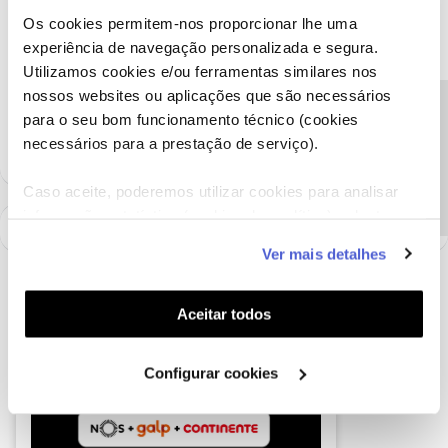
Os cookies permitem-nos proporcionar lhe uma
Boa noite. Mesmo que seja so do meu contrato nao significa que
experiência de navegação personalizada e segura.
outras pessoas nao tenham bandas largas no servico NOS 3
Utilizamos cookies e/ou ferramentas similares nos
fidelizado. Caso a resposta seja negativa o que esta a ser feito é
claramente "damage control". Nao vou ligar pra linha pois nao
nossos websites ou aplicações que são necessários
Precisa de ajuda?
quero cancelar. Apenas me informar
para o seu bom funcionamento técnico (cookies
necessários para a prestação de serviço).
Caso aceite, poderemos utilizar cookies para analisar
informação estatística (cookies de analítica), adaptar
este serviço às suas preferências e apresentar-lhe
Ver mais detalhes
funcionalidades (cookies de personalização e
funcionalidade) e adaptar anúncios aos seus interesses
(cookies de publicidade personalizada). Pode gerir a
Aceitar todos
utilização dos cookies clicando em "
Configurar
Cookies
".
Configurar cookies