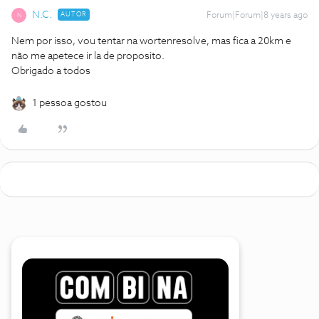
N.C.
AUTOR
Forum|Forum|8 years ago
N
Nem por isso, vou tentar na wortenresolve, mas fica a 20km e
não me apetece ir la de proposito.
Obrigado a todos
1 pessoa gostou