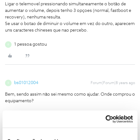
Ligar o telemovel pressionando simultaneamente o botão de
aumentar o volume, depois tenho 3 opçoes (normal, fastboot e
recovery), nenhuma resulta.
Se usar o botao de diminuir o volume em vez do outro, aparecem
uns caracteres chineses que nao percebo.
1 pessoa gostou
B
bs01012004
Forum|Forum|8 years ago
B
Bem, sendo assim não sei mesmo como ajudar. Onde comprou o
equipamento?
Se ajudei, por favor, marque como "Melhor Resposta". Não sou
qualquer afiliado com a NOS, só quero ajudar a Comunidade.
1 pessoa gostou
N