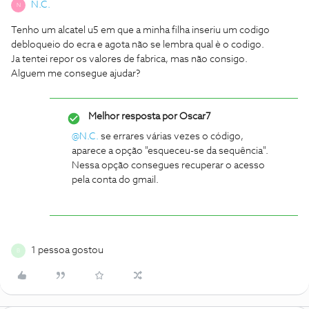
N.C.
N
Tenho um alcatel u5 em que a minha filha inseriu um codigo
debloqueio do ecra e agota não se lembra qual è o codigo.
Ja tentei repor os valores de fabrica, mas não consigo.
Alguem me consegue ajudar?
Melhor resposta por
Oscar7
@N.C.
se errares várias vezes o código,
aparece a opção "esqueceu-se da sequência".
Nessa opção consegues recuperar o acesso
pela conta do gmail.
1 pessoa gostou
B