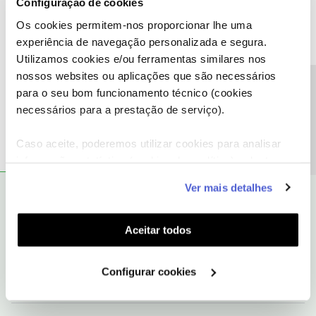
Configuração de cookies
Os cookies permitem-nos proporcionar lhe uma
experiência de navegação personalizada e segura.
Utilizamos cookies e/ou ferramentas similares nos
nossos websites ou aplicações que são necessários
N.C.
AUTOR
Forum|Forum|8 years ago
N
Precisa de ajuda?
para o seu bom funcionamento técnico (cookies
Worten
necessários para a prestação de serviço).
Caso aceite, poderemos utilizar cookies para analisar
informação estatística (cookies de analítica), adaptar
este serviço às suas preferências e apresentar-lhe
Ver mais detalhes
funcionalidades (cookies de personalização e
Oscar7
RESPOSTA
Forum|Forum|8 years ago
funcionalidade) e adaptar anúncios aos seus interesses
@N.C.
se errares várias vezes o código, aparece a opção
(cookies de publicidade personalizada). Pode gerir a
Aceitar todos
"esqueceu-se da sequência". Nessa opção consegues recuperar o
utilização dos cookies clicando em "
Configurar
acesso pela conta do gmail.
Cookies
".
Configurar cookies