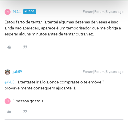
N.C.
AUTOR
Forum|Forum|8 years ago
N
Estou farto de tentar, ja tentei algumas dezenas de veses e isso
ainda nao apareceu, aparece é um temporisador que me obriga a
esperar alguns minutos antes de tentar outra vez.
juli89
Forum|Forum|8 years ago
@N.C.
já tentaste ir à loja onde compraste o telemóvel?
provavelmente conseguem ajudar-te lá.
1 pessoa gostou
N