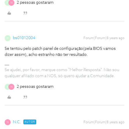
2 pessoas gostaram
B
N
bs01012004
Forum|Forum|8 years ago
B
Se tentou pelo patch panel de configuração(pela BIOS vamos
dizer assim), acho estranho não ter resultado.
Se ajudei, por favor, marque como "Melhor Resposta". Não sou
qualquer afiliado com a NOS, só quero ajudar a Comunidade.
2 pessoas gostaram
B
N
N.C.
AUTOR
Forum|Forum|8 years ago
N