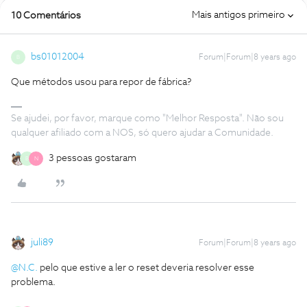
Mais antigos primeiro
10 Comentários
bs01012004
Forum|Forum|8 years ago
B
Que métodos usou para repor de fábrica?
Se ajudei, por favor, marque como "Melhor Resposta". Não sou
qualquer afiliado com a NOS, só quero ajudar a Comunidade.
3 pessoas gostaram
B
N
juli89
Forum|Forum|8 years ago
@N.C.
pelo que estive a ler o reset deveria resolver esse
problema.