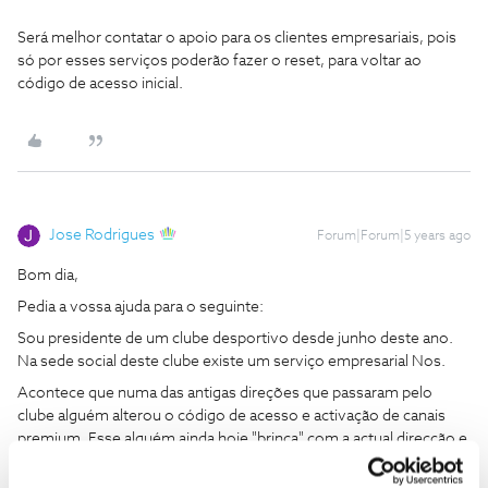
Será melhor contatar o apoio para os clientes empresariais, pois
só por esses serviços poderão fazer o reset, para voltar ao
código de acesso inicial.
Jose Rodrigues
Forum|Forum|5 years ago
Bom dia,
Pedia a vossa ajuda para o seguinte:
Sou presidente de um clube desportivo desde junho deste ano.
Na sede social deste clube existe um serviço empresarial Nos.
Acontece que numa das antigas direções que passaram pelo
clube alguém alterou o código de acesso e activação de canais
premium. Esse alguém ainda hoje "brinca" com a actual direcção e
bem recentemente activou o canal touros elevando os custos
mensais desnecessários.