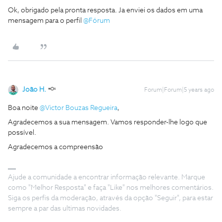
Ok, obrigado pela pronta resposta. Ja enviei os dados em uma
mensagem para o perfil
@Fórum
João H.
Forum|Forum|5 years ago
Boa noite
@Victor Bouzas Regueira
,
Agradecemos a sua mensagem. Vamos responder-lhe logo que
possível.
Agradecemos a compreensão
Ajude a comunidade a encontrar informação relevante. Marque
como "Melhor Resposta" e faça "Like" nos melhores comentários.
Siga os perfis da moderação, através da opção "Seguir", para estar
sempre a par das ultimas novidades.