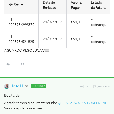
Data de
Valor a
Estado
Nº Fatura
Emissão
Pagar
da Fatura
FT
À
24/02/2023
€64,45
202393/299370
cobrança
FT
À
24/03/2023
€64,45
202393/521825
cobrança
AGUARDO RESOLUCAO!!!!
João H.
RESPOSTA
Forum|Forum|3 years ago
Boa tarde,
Agradecemos o seu testemunho
@JONAS SOUZA LORENCINI
.
Vamos ajudar a resolver.