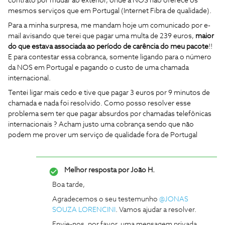
contrato por mudar ao exterior, onde a NOS não oferece os
mesmos serviços que em Portugal (Internet Fibra de qualidade).
Para a minha surpresa, me mandam hoje um comunicado por e-
mail avisando que terei que pagar uma multa de 239 euros,
maior
do que estava associada ao período de carência do meu pacote
!!
E para contestar essa cobranca, somente ligando para o número
da NOS em Portugal e pagando o custo de uma chamada
internacional.
Tentei ligar mais cedo e tive que pagar 3 euros por 9 minutos de
chamada e nada foi resolvido. Como posso resolver esse
problema sem ter que pagar absurdos por chamadas telefônicas
internacionais ? Acham justo uma cobrança sendo que não
podem me prover um serviço de qualidade fora de Portugal
Melhor resposta por
João H.
Boa tarde,
Agradecemos o seu testemunho
@JONAS
SOUZA LORENCINI
. Vamos ajudar a resolver.
Envie-nos, por favor, uma mensagem privada