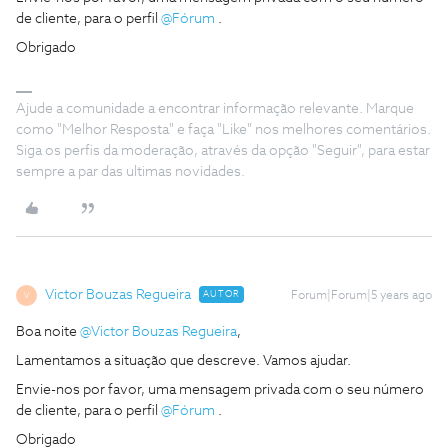
de cliente, para o perfil
@Fórum
.
Obrigado
Ajude a comunidade a encontrar informação relevante. Marque
como "Melhor Resposta" e faça "Like" nos melhores comentários.
Siga os perfis da moderação, através da opção "Seguir", para estar
sempre a par das ultimas novidades.
Victor Bouzas Regueira
AUTOR
Forum|Forum|5 years ago
V
Boa noite
@Victor Bouzas Regueira
,
Lamentamos a situação que descreve. Vamos ajudar.
Envie-nos por favor, uma mensagem privada com o seu número
de cliente, para o perfil
@Fórum
.
Obrigado