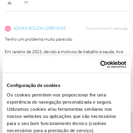
JONAS SOUZA LORENCINI
Forum|Forum|3 years ago
J
Tenho um problema muito parecido
Em Janeiro de 2023, devido a motivos de trabalho e saude, tive
que me mudar de Portugal para o Brasil (não tenho mais nenhuma
residencia em Portugal). Devido a este fato, resolvi fazer o
pedido de rescisão do contrato para a NOS, visto que a NOS nao
oferece cobertura de Fibra no Brasil.
Configuração de cookies
Assim como da pessoa acima, Todo o processo de cancelamento
foi extremamente desgastante e a todo momento os atendentes
Os cookies permitem-nos proporcionar lhe uma
buscavam me impedir de cancelar, me ameaçando com multas e
experiência de navegação personalizada e segura.
me oferecendo alternativas absurdas! Não buscavam me
Utilizamos cookies e/ou ferramentas similares nos
satisfazer, somente me impedir de realizar o cancelamento.
nossos websites ou aplicações que são necessários
Decidi cancelar mesmo assim, pois não me ofereceram nenhuma
para o seu bom funcionamento técnico (cookies
opção satisfatória e estou no meu direito, já que cancelei o
necessários para a prestação de serviço).
contrato por mudar ao exterior, onde a NOS não oferece os