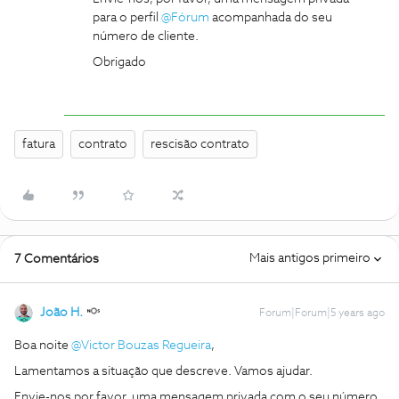
para o perfil
@Fórum
acompanhada do seu
número de cliente.
Obrigado
fatura
contrato
rescisão contrato
Mais antigos primeiro
7 Comentários
João H.
Forum|Forum|5 years ago
Boa noite
@Victor Bouzas Regueira
,
Lamentamos a situação que descreve. Vamos ajudar.
Envie-nos por favor, uma mensagem privada com o seu número