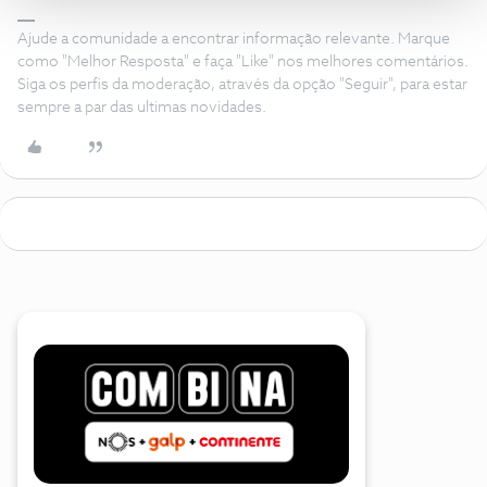
Ajude a comunidade a encontrar informação relevante. Marque
como "Melhor Resposta" e faça "Like" nos melhores comentários.
Siga os perfis da moderação, através da opção "Seguir", para estar
sempre a par das ultimas novidades.