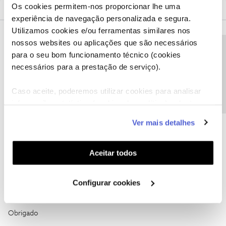
Os cookies permitem-nos proporcionar lhe uma
Mais antigos primeiro
2 Comentários
experiência de navegação personalizada e segura.
Utilizamos cookies e/ou ferramentas similares nos
Guimas
Forum|Forum|4 years ago
nossos websites ou aplicações que são necessários
Precisa de ajuda?
para o seu bom funcionamento técnico (cookies
É só ligar para a faturação e o valor é retirado :)
necessários para a prestação de serviço).
1 pessoa gostou
Caso aceite, poderemos utilizar cookies para analisar
informação estatística (cookies de analítica), adaptar
este serviço às suas preferências e apresentar-lhe
Ver mais detalhes
funcionalidades (cookies de personalização e
funcionalidade) e adaptar anúncios aos seus interesses
João H.
Forum|Forum|4 years ago
(cookies de publicidade personalizada). Pode gerir a
Aceitar todos
Boa tarde,
utilização dos cookies clicando em "
Configurar
Lamentamos o transtorno
@Francisco Fonte
. Vamos ajudar.
Cookies
".
Configurar cookies
Envie-nos, por favor, uma mensagem privada para o perfil
@Fórum
com o seu número de cliente NOS.
Obrigado