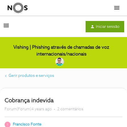
Menu
Iniciar sessão
Vishing | Phishing através de chamadas de voz
internacionais/nacionais
Gerir produtos e serviços
Cobrança indevida
Forum|Forum|4 years ago
2 comentários
Francisco Fonte
F