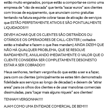
estão muito enganados, porque estão a comportar-se como uma
empresa de “vão de escada” que tenta “sacar euros” aos clientes
com trocas de equipamento, que anunciam como gratuitas
tentando na fatura seguinte cobrar taxas de ativação de serviços
que ESTÃO PERFEITAMENTE ATIVOS E SÃO PONTUALMENTE
LIQUIDADOS!!!!
DEVEM ACHAR QUE OS CLIENTES SÃO DISTRAÍDOS OU
OTÁRIOS E OS OPERADORES DE CALL-CENTER ( coitados
estão a trabalhar e fazem o que lhes mandam) AINDA DIZEM QUE
NÃO HÁ QUALQUER PROBLEMA, QUE SE RESOLVE
RAPIDAMENTE, ANULANDO IMEDIATAMENTE O VALOR QUE O
CLIENTE CONSIDERA SER COMPLETAMENTE DESONESTO
ESTAR A SER COBRADO!!!
Meus senhores, tenham vergonha do que estão a ser e a fazer,
para com os clientes (principalmente se estes têm demonstrado
fidelidade aos serviços ao longo de décadas!) e deixem de “atirar
areia” para os olhos dos clientes e de usar manobras comerciais
dissimuladas, para “caçar mais alguns níqueis” aos clientes!
TENHAM VERGONHA!!!!!
AJAM COMO UMA ENTIDADE COMERCIAL DE BEM!!!!