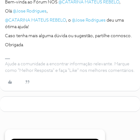
Bem-vinda ao Fórum NOS
@CATARINA MATEUS REBELO
,
Olá
@Jose Rodrigues
,
@CATARINA MATEUS REBELO
, o
@Jose Rodrigues
deu uma
ótima ajuda!
Caso tenha mais alguma dúvida ou sugestão, partilhe connosco.
Obrigada
Ajude a comunidade a encontrar informação relevante. Marque
como "Melhor Resposta" e faça "Like" nos melhores comentários.