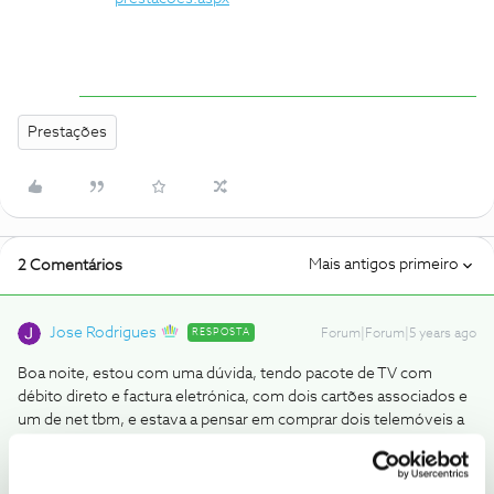
Prestações
Mais antigos primeiro
2 Comentários
Jose Rodrigues
RESPOSTA
Forum|Forum|5 years ago
Boa noite, estou com uma dúvida, tendo pacote de TV com
débito direto e factura eletrónica, com dois cartões associados e
um de net tbm, e estava a pensar em comprar dois telemóveis a
prestações e gostaria da saber se é possível. Dês de já um muito
obrigada... E demora sempre 48h a entregar não pode ser na loja
mesmo? Mais uma vez obgda, PS tenho o pacote a mais de seis