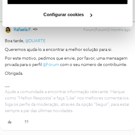
utilização dos cookies clicando em "
Configurar
Cookies
".
Configurar cookies
Rafaela F.
Forum|Forum|3 months ago
Boa tarde, ​
@DUARTE
Queremos ajudá-lo a encontrar a melhor solução para si.
Por este motivo, pedimos que envie, por favor, uma mensagem
privada para o perfil ​
@Fórum
com o seu número de contribuinte.
Obrigada.
Ajude a comunidade a encontrar informação relevante. Marque
como "Melhor Resposta" e faça "Like" nos melhores comentários.
Siga os perfis da moderação, através da opção "Seguir", para estar
sempre a par das últimas novidades.