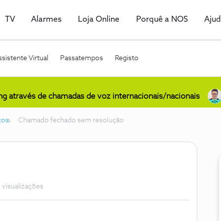
TV
Alarmes
Loja Online
Porquê a NOS
Aju
sistente Virtual
Passatempos
Registo
ing através de chamadas de voz internacionais/nacionais
ços
Chamado fechado sem resolução
 visualizações