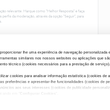
ação relevante. Marque como "Melhor Resposta" e faça
s perfis da moderação, através da opção "Seguir", para
s.
proporcionar lhe uma experiência de navegação personalizada e
erramentas similares nos nossos websites ou aplicações que sã
nto técnico (cookies necessários para a prestação de serviço)
lizar cookies para analisar informação estatística (cookies de an
as preferências e apresentar-lhe funcionalidades (cookies de p
Condições do Fórum NOS
Accessibility statement
anúncios aos seus interesses (cookies de publicidade personaliz
licando em "
Configurar Cookies
".
RIVACIDADE
CONFIGURAR COOKIES
QUALIDADE DE SERVIÇO