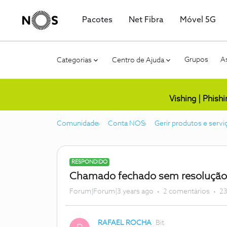
Pacotes
Net Fibra
Móvel 5G
Grupos
As
Categorias
Centro de Ajuda
Vishing | Phish
Comunidade
Conta NOS
Gerir produtos e servi
RESPONDIDO
Chamado fechado sem resolução
Forum|Forum|3 years ago
2 comentários
23
RAFAEL ROCHA
Bit