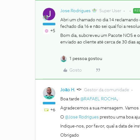
Jose Rodrigues
Super User
RE
Abri um chamado no dia 14 reclamando q
fechado dia 16 e não sei qual foi a reso
+5
Bom dia, subcreveu um Pacote NOS e os 
enviado ao cliente até cerca de 30 dias a
1 pessoa gostou
Gosto
João H.
Gestor da comunidade
Boa tarde
@RAFAEL ROCHA
,
Agradecemos a sua mensagem. Vamos a
+6
O
@Jose Rodrigues
prestou uma boa ajud
Indique-nos, por favor, qual a data de in
Obrigado