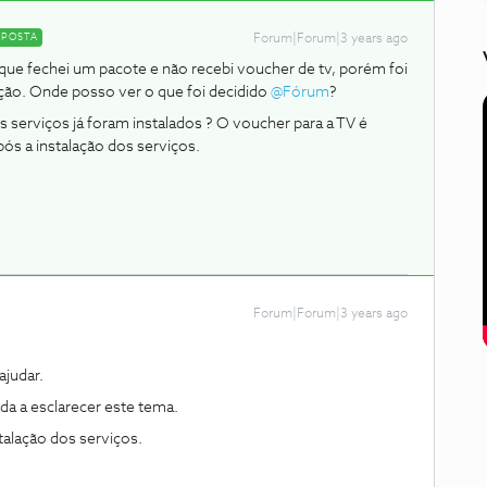
SPOSTA
Forum|Forum|3 years ago
ue fechei um pacote e não recebi voucher de tv, porém foi
lução. Onde posso ver o que foi decidido
@Fórum
?
serviços já foram instalados ? O voucher para a TV é
pós a instalação dos serviços.
Forum|Forum|3 years ago
judar.
a a esclarecer este tema.
stalação dos serviços.