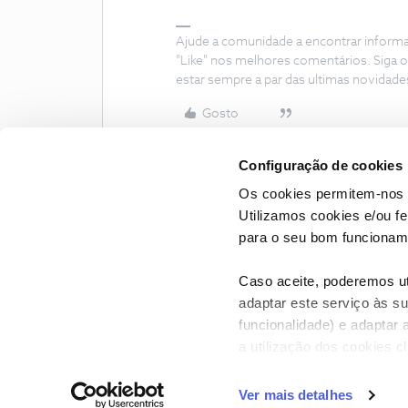
Ajude a comunidade a encontrar inform
"Like" nos melhores comentários. Siga o
estar sempre a par das ultimas novidade
Gosto
Configuração de cookies
Os cookies permitem-nos 
Utilizamos cookies e/ou f
para o seu bom funcioname
Caso aceite, poderemos uti
adaptar este serviço às su
funcionalidade) e adaptar 
a utilização dos cookies c
CONTACTOS
POLÍTICA DE P
Ver mais detalhes