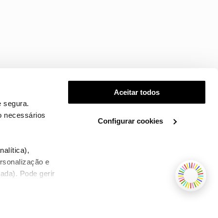
Aceitar todos
 segura.
o necessários
Configurar cookies
.
alítica),
ersonalização e
ada). Pode gerir
TERMOS E CONDIÇÕES
WHOLESALE