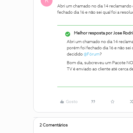
R
Abri um chamado no dia 14 reclamando q
fechado dia 16 e não sei qual foi a reso
Melhor resposta por
Jose Rodr
Abri um chamado no dia 14 reclama
porém foi fechado dia 16 e não sei 
decidido
@Fórum
?
Bom dia, subcreveu um Pacote NOS 
TV é enviado ao cliente até cerca d
Gosto
2 Comentários