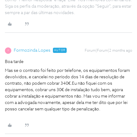
como "Melhor Resposta" e faça "Like" nos melhores comentários.
Siga os perfis da moderação, através da opção "Seguir", para estar
sempre a par das últimas novidades.
Formozinda Lopes
AUTOR
Forum|Forum|2 months ago
F
Boa tarde
Mas se o contrato foi feito por telefone, os equipamentos foram
devolvidos, e cancelei no período dos 14 dias de resolução de
contrato, não podem cobrar 340€.Eu não fiquei com os
equipamentos, cobrar uns 30€ de instalação tudo bem, agora
cobrar a instalação e equipamentos não. Mas vou me informar
com a advogada novamente, apesar dela me ter dito que por lei
posso cancelar sem qualquer tipo de penalização.