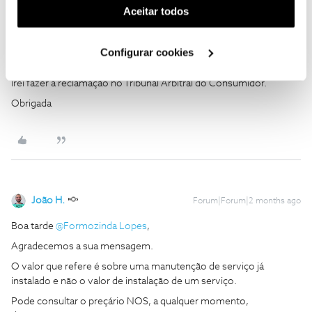
entre 30€ é 50€, até compreenderia. Agora pagar um serviço que
(cookies de publicidade personalizada). Pode gerir a
Aceitar todos
não estou a usar não posso aceitar, e para a Nos não é benéfico
utilização dos cookies clicando em "
Configurar
este comportamento, porque se eu um dia poderia colocar a
Cookies
".
hipótese de mudar para esta operadora, agora está fora de
Configurar cookies
questão.
Irei fazer a reclamação no Tribunal Arbitral do Consumidor.
Obrigada
João H.
Forum|Forum|2 months ago
Boa tarde ​
@Formozinda Lopes
,
Agradecemos a sua mensagem.
O valor que refere é sobre uma manutenção de serviço já
instalado e não o valor de instalação de um serviço.
Pode consultar o preçário NOS, a qualquer momento,