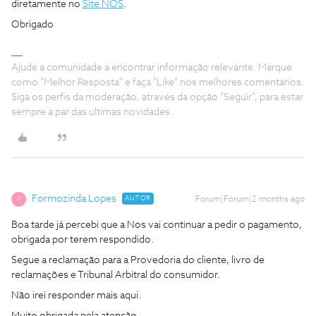
diretamente no
Site NOS
.
Obrigado
Ajude a comunidade a encontrar informação relevante. Marque
como "Melhor Resposta" e faça "Like" nos melhores comentários.
Siga os perfis da moderação, através da opção "Seguir", para estar
sempre a par das ultimas novidades.
Formozinda Lopes
AUTOR
Forum|Forum|2 months ago
F
Boa tarde já percebi que a Nos vai continuar a pedir o pagamento,
obrigada por terem respondido.
Segue a reclamação para a Provedoria do cliente, livro de
reclamações e Tribunal Arbitral do consumidor.
Não irei responder mais aqui.