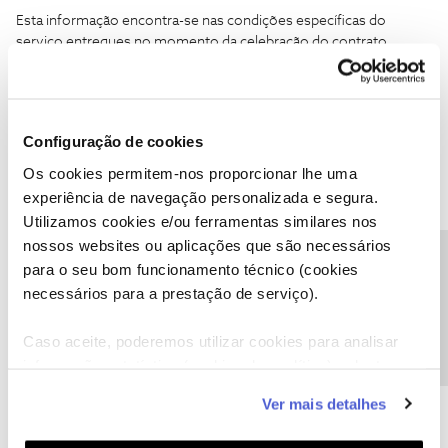
Esta informação encontra-se nas condições específicas do
serviço entregues no momento da celebração do contrato.
Partilhe com a comunidade caso surja alguma outra questão.
Estamos sempre disponíveis para ajudar.
Obrigada
Configuração de cookies
Os cookies permitem-nos proporcionar lhe uma
Ajude a comunidade a encontrar informação relevante. Marque
experiência de navegação personalizada e segura.
como "Melhor Resposta" e faça "Like" nos melhores comentários.
Utilizamos cookies e/ou ferramentas similares nos
Siga os perfis da moderação, através da opção "Seguir", para estar
nossos websites ou aplicações que são necessários
sempre a par das últimas novidades.
Precisa de ajuda?
para o seu bom funcionamento técnico (cookies
necessários para a prestação de serviço).
Caso aceite, poderemos utilizar cookies para analisar
informação estatística (cookies de analítica), adaptar
Formozinda Lopes
AUTOR
Forum|Forum|2 months ago
F
este serviço às suas preferências e apresentar-lhe
Ver mais detalhes
Obrigada
funcionalidades (cookies de personalização e
Se tivesse que pagar a deslocação do técnico que segundo sei é
funcionalidade) e adaptar anúncios aos seus interesses