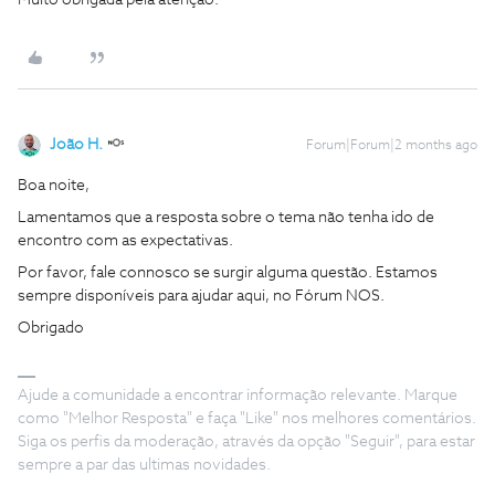
Muito obrigada pela atenção.
João H.
Forum|Forum|2 months ago
Boa noite,
Lamentamos que a resposta sobre o tema não tenha ido de
encontro com as expectativas.
Por favor, fale connosco se surgir alguma questão. Estamos
sempre disponíveis para ajudar aqui, no Fórum NOS.
Obrigado
Ajude a comunidade a encontrar informação relevante. Marque
como "Melhor Resposta" e faça "Like" nos melhores comentários.
Siga os perfis da moderação, através da opção "Seguir", para estar
sempre a par das ultimas novidades.