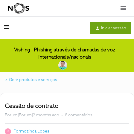
Menu
Iniciar sessão
Vishing | Phishing através de chamadas de voz
internacionais/nacionais
Gerir produtos e serviços
Cessão de contrato
Forum|Forum|2 months ago
8 comentários
Formozinda Lopes
F