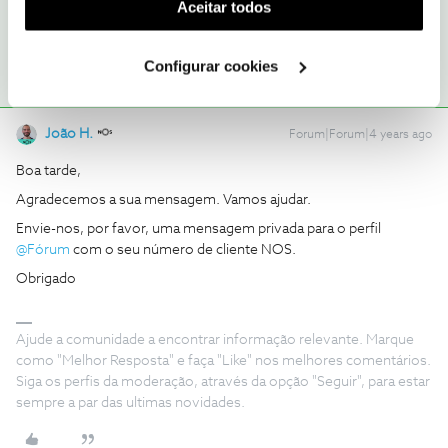
(cookies de publicidade personalizada). Pode gerir a
Aceitar todos
1 pessoa gostou
utilização dos cookies clicando em "
Configurar
Cookies
".
Configurar cookies
João H.
Forum|Forum|4 years ago
Boa tarde,
Agradecemos a sua mensagem. Vamos ajudar.
Envie-nos, por favor, uma mensagem privada para o perfil
@Fórum
com o seu número de cliente NOS.
Obrigado
Ajude a comunidade a encontrar informação relevante. Marque
como "Melhor Resposta" e faça "Like" nos melhores comentários.
Siga os perfis da moderação, através da opção "Seguir", para estar
sempre a par das ultimas novidades.