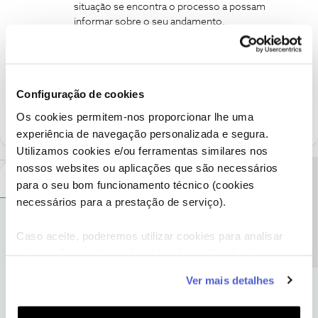
situação se encontra o processo a possam
informar sobre o seu andamento.
Cessação contratual
cessação
Configuração de cookies
Os cookies permitem-nos proporcionar lhe uma
experiência de navegação personalizada e segura.
Utilizamos cookies e/ou ferramentas similares nos
nossos websites ou aplicações que são necessários
Mais antigos primeiro
Precisa de ajuda?
2 Comentários
para o seu bom funcionamento técnico (cookies
necessários para a prestação de serviço).
Jose Rodrigues
RESPOSTA
Forum|Forum|4 years ago
Caso aceite, poderemos utilizar cookies para analisar
Bom dia
@ZiraMaN
Se já enviou para o perfil
@Fórum
o numero
informação estatística (cookies de analítica), adaptar
de cliente NOS do
Titular dos serviços
, deve aguardar que os
este serviço às suas preferências e apresentar-lhe
moderadores após verificarem em que situação se encontra o
Ver mais detalhes
funcionalidades (cookies de personalização e
processo a possam informar sobre o seu andamento.
funcionalidade) e adaptar anúncios aos seus interesses