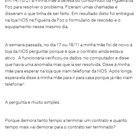
Em 14/10/21 a minha mãe á defesa do consumidor da Figueira da
Foz para resolver o problema. Fizeram umas chamadas e
disseram o que tinha de ser feito. Em resultado disto foi entregue
na loja NOS na Figueira da Foz o formulario de rescisão e o
equipamento nesse mesmo dia.
A semana passada, no dia 17 ou 18/11 a minha mãe foi de novo á
loja da NOS perguntar porque é que o contrato ainda estava
ativo. A funcionária verificou os dados no computador e disse
que havia uma anomalia mas que ia ser resolvida. Disse á minha
mãe para esperar na loja que iriam telefonar da NOS. Após longa
espera ela disse á minha mãe para ir para casa porque já não iriam
telefonar!
A pergunta é muito simples:
Porque demora tanto tempo a terminar um contrato e quanto
tempo mais vai demorar para o contrato ser terminado?