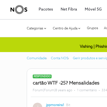
Pacotes
Net Fibra
Móvel 5G
Grupos
As
Categorias
Centro de Ajuda
Vishing | Phish
Comunidade
Conta NOS
Gerir produtos e servi
RESPONDIDO
cartão WTF -25? Mensalidades
Forum|Forum|8 years ago
1 comentário
334
jppmoreira1
Bit