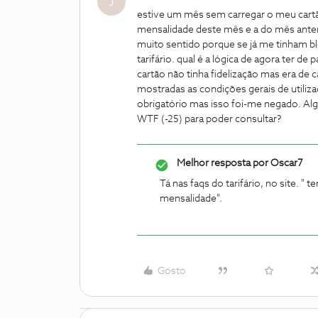
J
estive um mês sem carregar o meu cartã
mensalidade deste mês e a do mês anter
muito sentido porque se já me tinham b
tarifário. qual é a lógica de agora ter de
cartão não tinha fidelização mas era de
mostradas as condições gerais de utili
obrigatório mas isso foi-me negado. Al
WTF (-25) para poder consultar?
Melhor resposta por
Oscar7
Tá nas faqs do tarifário, no site. "
mensalidade".
Gosto