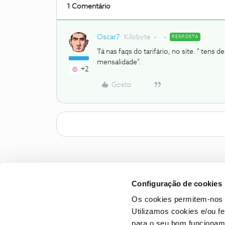
1 Comentário
Oscar7
Kilobyte
RESPOSTA
Tá nas faqs do tarifário, no site. " tens 
mensalidade".
+2
Gosto
Configuração de cookies
Os cookies permitem-nos 
Utilizamos cookies e/ou f
para o seu bom funcioname