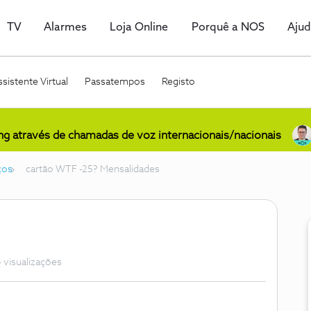
TV
Alarmes
Loja Online
Porquê a NOS
Aju
sistente Virtual
Passatempos
Registo
ing através de chamadas de voz internacionais/nacionais
ços
cartão WTF -25? Mensalidades
 visualizações