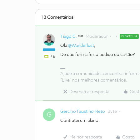
13 Comentários
Tiago C.
Moderador
RESPOSTA
Olá
@Wanderlust
,
De que forma fez o pedido do cartão?
+6
Ajude a comunidade a encontrar inform
"Like" nos melhores comentários.
Desmarcar resposta
Gost
Gercino Faustino Neto
Byte
G
Contratei um plano
Melhor resposta
Gosto