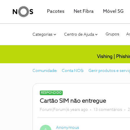
Pacotes
Net Fibra
Móvel 5G
Grupos
As
Categorias
Centro de Ajuda
Vishing | Phish
Comunidade
Conta NOS
Gerir produtos e servi
RESPONDIDO
Cartão SIM não entregue
Forum|Forum|6 years ago
13 comentários
2
Anonymous