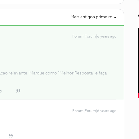
Mais antigos primeiro
Forum|Forum|6 years ago
ação relevante. Marque como "Melhor Resposta" e faça
o
Forum|Forum|6 years ago