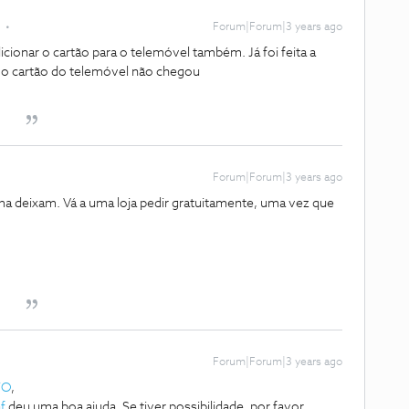
Forum|Forum|3 years ago
icionar o cartão para o telemóvel também. Já foi feita a
ra o cartão do telemóvel não chegou
Forum|Forum|3 years ago
a deixam. Vá a uma loja pedir gratuitamente, uma vez que
Forum|Forum|3 years ago
TO
,
f
deu uma boa ajuda. Se tiver possibilidade, por favor,