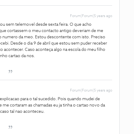
Forum|Forum|5 years ago
ou sem telemovel desde sexta feira. O que acho
l que cortassem o meu contacto antigo deveriam de me
o numero da meo. Estou descontente com isto. Preciso
cebi. Desde o dia 9 de abril que estou sem puder receber
o acontecer. Caso aconteça algo na escola do meu filho
nho cartao da nos.
Forum|Forum|5 years ago
explicacao para o tal sucedido. Pois quando mudei de
 me cortaram as chamadas eu ja tinha o cartao novo da
caso tal nao aconteceu.