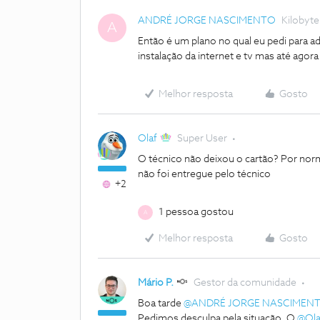
ANDRÉ JORGE NASCIMENTO
Kilobyte
A
Então é um plano no qual eu pedi para ad
instalação da internet e tv mas até ago
Melhor resposta
Gosto
Olaf
Super User
O técnico não deixou o cartão? Por norm
não foi entregue pelo técnico
+2
1 pessoa gostou
A
Melhor resposta
Gosto
Mário P.
Gestor da comunidade
Boa tarde
@ANDRÉ JORGE NASCIMEN
Pedimos desculpa pela situação. O
@Ola