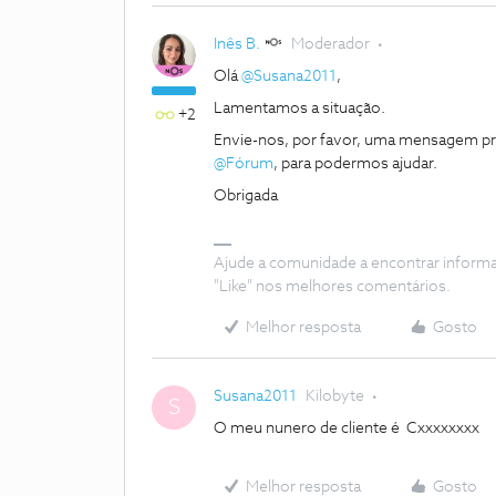
Inês B.
Moderador
Olá
@Susana2011
,
Lamentamos a situação.
+2
Envie-nos, por favor, uma mensagem pri
@Fórum
, para podermos ajudar.
Obrigada
Ajude a comunidade a encontrar inform
"Like" nos melhores comentários.
Melhor resposta
Gosto
Susana2011
Kilobyte
S
O meu nunero de cliente é Cxxxxxxxx
Melhor resposta
Gosto