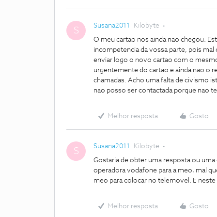
Susana2011
Kilobyte
S
O meu cartao nos ainda nao chegou. Est
incompetencia da vossa parte, pois ma
enviar logo o novo cartao com o mesm
urgentemente do cartao e ainda nao o re
chamadas. Acho uma falta de civismo ist
nao posso ser contactada porque nao te
Melhor resposta
Gosto
Susana2011
Kilobyte
S
Gostaria de obter uma resposta ou uma 
operadora vodafone para a meo, mal que
meo para colocar no telemovel. E neste 
Melhor resposta
Gosto