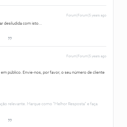
Forum|Forum|5 years ago
r desiludida com isto...
Forum|Forum|5 years ago
em público. Envie-nos, por favor, o seu número de cliente
ação relevante. Marque como "Melhor Resposta" e faça