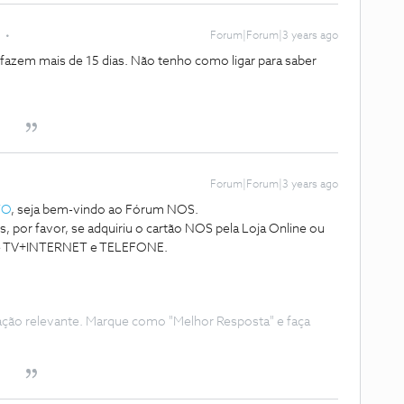
Forum|Forum|3 years ago
 fazem mais de 15 dias. Não tenho como ligar para saber
Forum|Forum|3 years ago
TO
, seja bem-vindo ao Fórum NOS.
 por favor, se adquiriu o cartão NOS pela Loja Online ou
o de TV+INTERNET e TELEFONE.
ação relevante. Marque como "Melhor Resposta" e faça