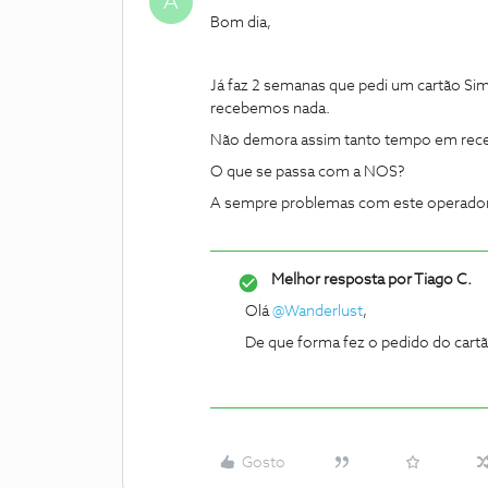
A
Bom dia,
Já faz 2 semanas que pedi um cartão Sim
recebemos nada.
Não demora assim tanto tempo em rece
O que se passa com a NOS?
A sempre problemas com este operador
Melhor resposta por
Tiago C.
Olá
@Wanderlust
,
De que forma fez o pedido do cart
Gosto