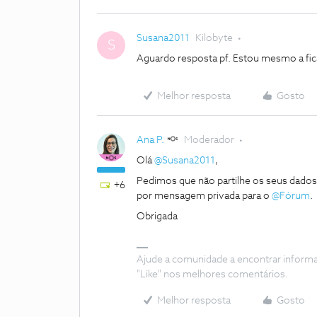
Susana2011
Kilobyte
S
Aguardo resposta pf. Estou mesmo a fica
Melhor resposta
Gosto
Ana P.
Moderador
Olá
@Susana2011
,
Pedimos que não partilhe os seus dados 
+6
por mensagem privada para o
@Fórum
.
Obrigada
Ajude a comunidade a encontrar inform
"Like" nos melhores comentários.
Melhor resposta
Gosto