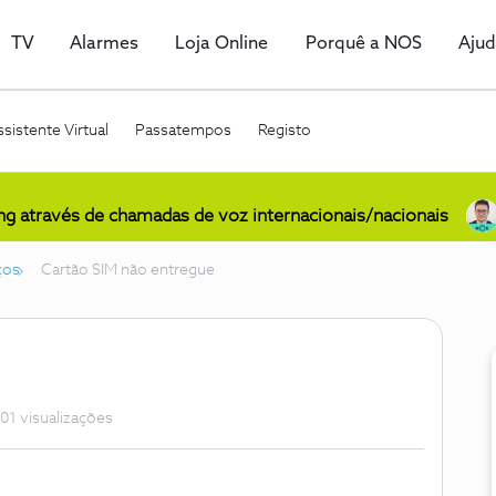
TV
Alarmes
Loja Online
Porquê a NOS
Aju
sistente Virtual
Passatempos
Registo
ing através de chamadas de voz internacionais/nacionais
ços
Cartão SIM não entregue
01 visualizações