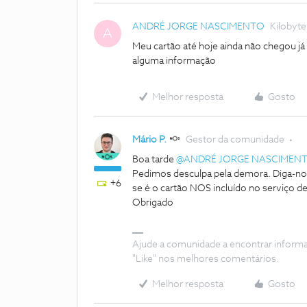
ANDRÉ JORGE NASCIMENTO
Kilobyte
A
Meu cartão até hoje ainda não chegou já
alguma informação
Melhor resposta
Gosto
Mário P.
Gestor da comunidade
Boa tarde
@ANDRÉ JORGE NASCIMEN
Pedimos desculpa pela demora. Diga-nos,
+6
se é o cartão NOS incluído no serviç
Obrigado
Ajude a comunidade a encontrar inform
"Like" nos melhores comentários.
Melhor resposta
Gosto