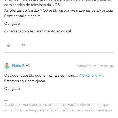
com serviço de televisão da NOS.
As ofertas do Cartão NOS estão disponíveis apenas para Portugal
Continental e Madeira.
Obrigado
ok, agradeço o esclarecimento adicional.
Mário P.
Forum|Forum|2 years ago
Qualquer questão que tenha, fale connosco,
@Ov3rlord_PT
.
Estamos aqui para ajudar.
Obrigado
Ajude a comunidade a encontrar informação relevante. Marque
como "Melhor Resposta" e faça "Like" nos melhores comentários.