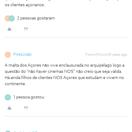
os clientes açorianos.
2 pessoas gostaram
P
O
PiresJoão
Forum|Forum|8 years ago
P
A malta dos Açores não vive enclausurada no arquipélago logo a
questão do “não haver cinemas NOS” não creio que seja válida.
Há ainda filhos de clientes NOS Açores que estudam e vivem no
continente.
1 pessoa gostou
O