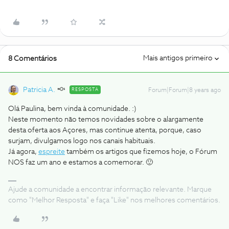
Mais antigos primeiro
8 Comentários
Patricia A.
RESPOSTA
Forum|Forum|8 years ago
Olá Paulina, bem vinda à comunidade. :)
Neste momento não temos novidades sobre o alargamente
desta oferta aos Açores, mas continue atenta, porque, caso
surjam, divulgamos logo nos canais habituais.
Já agora,
espreite
também os artigos que fizemos hoje, o Fórum
NOS faz um ano e estamos a comemorar. 🙂
Ajude a comunidade a encontrar informação relevante. Marque
como "Melhor Resposta" e faça "Like" nos melhores comentários.