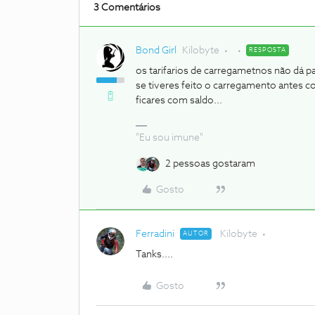
3 Comentários
Bond Girl
Kilobyte
RESPOSTA
os tarifarios de carregametnos não dá p
se tiveres feito o carregamento antes 
ficares com saldo...
"Eu sou imune"
2 pessoas gostaram
Gosto
Ferradini
Kilobyte
AUTOR
Tanks....
Gosto