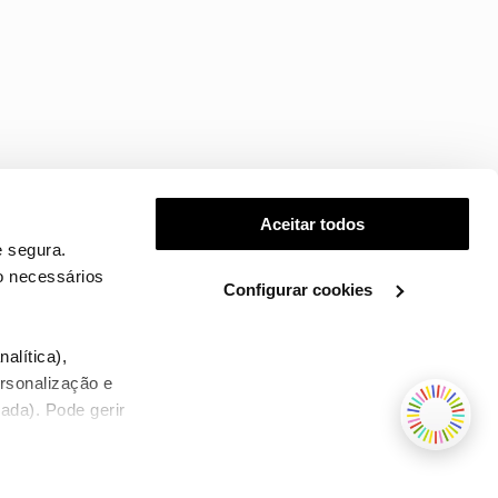
Aceitar todos
 segura.
o necessários
Configurar cookies
.
alítica),
ersonalização e
ada). Pode gerir
TERMOS E CONDIÇÕES
WHOLESALE