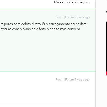
Mais antigos primeiro
Forum|Forum|9 years ago
ara pores com debito direto 😞 o carregamento sai na data,
continuas com o plano só é feito o debito mas convem
Forum|Forum|9 years ago