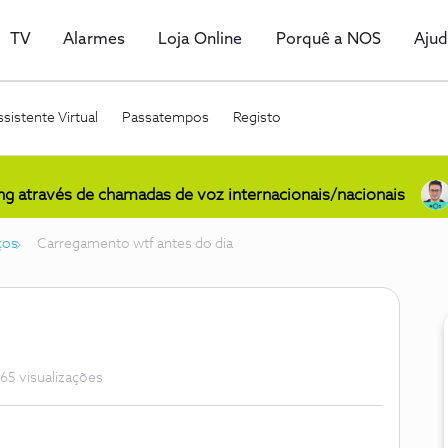
TV
Alarmes
Loja Online
Porquê a NOS
Aju
sistente Virtual
Passatempos
Registo
ing através de chamadas de voz internacionais/nacionais
ços
Carregamento wtf antes do dia
65 visualizações