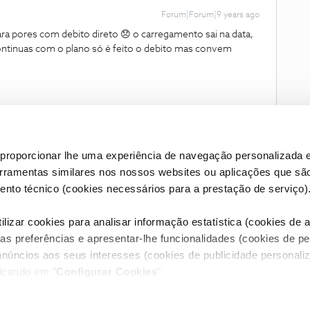
Forum|Forum|9 years ago
ara pores com debito direto 😞 o carregamento sai na data,
continuas com o plano só é feito o debito mas convem
proporcionar lhe uma experiência de navegação personalizada e
erramentas similares nos nossos websites ou aplicações que sã
nto técnico (cookies necessários para a prestação de serviço)
lizar cookies para analisar informação estatística (cookies de an
as preferências e apresentar-lhe funcionalidades (cookies de p
Condições do Fórum NOS
Accessibility statement
anúncios aos seus interesses (cookies de publicidade personaliz
licando em "
Configurar Cookies
".
RIVACIDADE
CONFIGURAR COOKIES
QUALIDADE DE SERVIÇO