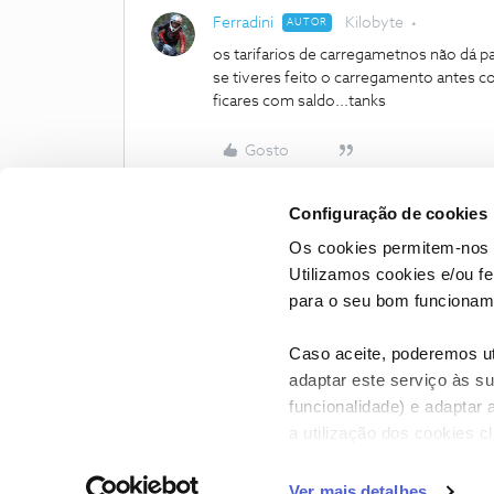
Ferradini
Kilobyte
AUTOR
os tarifarios de carregametnos não dá p
se tiveres feito o carregamento antes 
ficares com saldo...
tanks
Gosto
Configuração de cookies
Os cookies permitem-nos 
Utilizamos cookies e/ou f
para o seu bom funcioname
Caso aceite, poderemos uti
adaptar este serviço às su
funcionalidade) e adaptar 
a utilização dos cookies c
CONTACTOS
POLÍTICA DE P
Ver mais detalhes