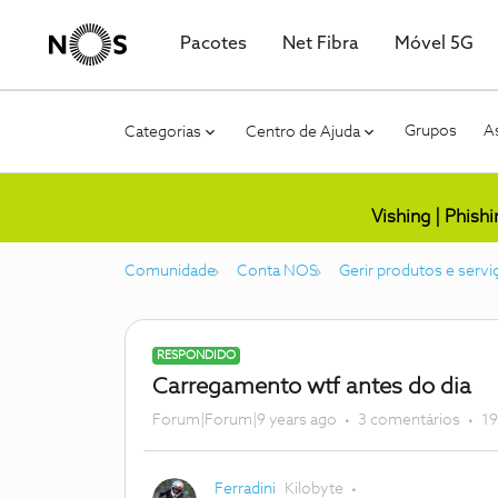
Pacotes
Net Fibra
Móvel 5G
Grupos
As
Categorias
Centro de Ajuda
Vishing | Phish
Comunidade
Conta NOS
Gerir produtos e servi
RESPONDIDO
Carregamento wtf antes do dia
Forum|Forum|9 years ago
3 comentários
19
Ferradini
Kilobyte