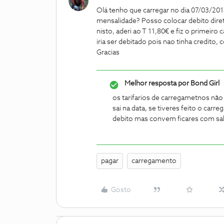
Olá tenho que carregar no dia 07/03/201
mensalidade? Posso colocar debito dir
nisto, aderi ao T 11,80€ e fiz o primeiro
iria ser debitado pois nao tinha credit
Gracias
Melhor resposta por
Bond Girl
os tarifarios de carregametnos não
sai na data, se tiveres feito o car
debito mas convem ficares com sal
pagar
carregamento
Gosto