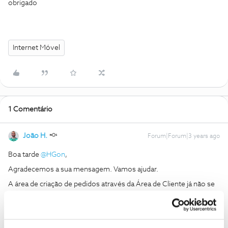
obrigado
Internet Móvel
1 Comentário
João H.
Forum|Forum|3 years ago
Boa tarde
@HGon
,
Agradecemos a sua mensagem. Vamos ajudar.
A área de criação de pedidos através da Área de Cliente já não se
encontra disponível.
Estamos sempre disponíveis para ajudar aqui, no Fórum NOS.
Envie-nos, por favor, uma mensagem privada para o perfil