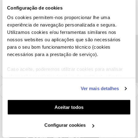
@Fórum
acompanhada do seu número de cliente ou da internet
Configuração de cookies
móvel.
Os cookies permitem-nos proporcionar lhe uma
Obrigado
experiência de navegação personalizada e segura.
Utilizamos cookies e/ou ferramentas similares nos
Ajude a comunidade a encontrar informação relevante. Marque
nossos websites ou aplicações que são necessários
Precisa de ajuda?
como "Melhor Resposta" e faça "Like" nos melhores comentários.
para o seu bom funcionamento técnico (cookies
Siga os perfis da moderação, através da opção "Seguir", para estar
necessários para a prestação de serviço).
sempre a par das ultimas novidades.
Caso aceite, poderemos utilizar cookies para analisar
informação estatística (cookies de analítica), adaptar
este serviço às suas preferências e apresentar-lhe
Ver mais detalhes
funcionalidades (cookies de personalização e
funcionalidade) e adaptar anúncios aos seus interesses
(cookies de publicidade personalizada). Pode gerir a
Aceitar todos
utilização dos cookies clicando em "
Configurar
Cookies
".
Configurar cookies