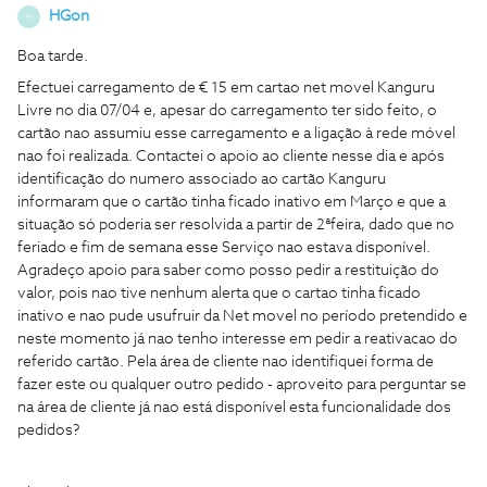
HGon
H
Boa tarde.
Efectuei carregamento de € 15 em cartao net movel Kanguru
Livre no dia 07/04 e, apesar do carregamento ter sido feito, o
cartão nao assumiu esse carregamento e a ligação à rede móvel
nao foi realizada. Contactei o apoio ao cliente nesse dia e após
identificação do numero associado ao cartão Kanguru
informaram que o cartão tinha ficado inativo em Março e que a
situação só poderia ser resolvida a partir de 2ªfeira, dado que no
feriado e fim de semana esse Serviço nao estava disponível.
Agradeço apoio para saber como posso pedir a restituição do
valor, pois nao tive nenhum alerta que o cartao tinha ficado
inativo e nao pude usufruir da Net movel no período pretendido e
neste momento já nao tenho interesse em pedir a reativacao do
referido cartão. Pela área de cliente nao identifiquei forma de
fazer este ou qualquer outro pedido - aproveito para perguntar se
na área de cliente já nao está disponível esta funcionalidade dos
pedidos?