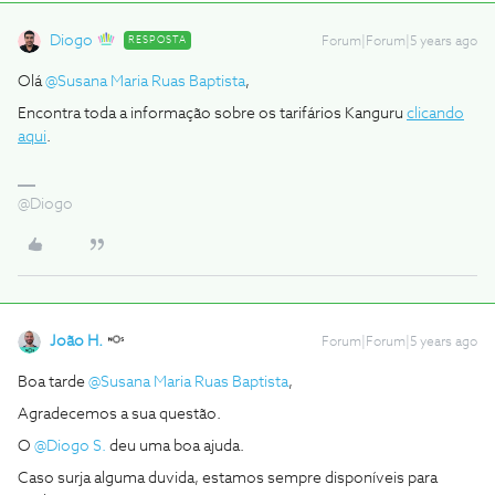
Diogo
RESPOSTA
Forum|Forum|5 years ago
Olá
@Susana Maria Ruas Baptista
,
Encontra toda a informação sobre os tarifários Kanguru
clicando
aqui
.
@Diogo
João H.
Forum|Forum|5 years ago
Boa tarde
@Susana Maria Ruas Baptista
,
Agradecemos a sua questão.
O
@Diogo S.
deu uma boa ajuda.
Caso surja alguma duvida, estamos sempre disponíveis para