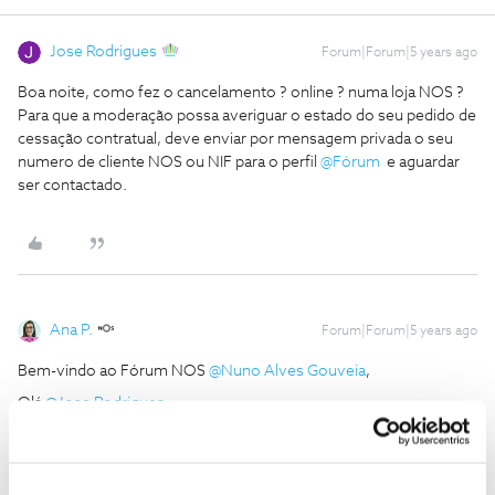
Jose Rodrigues
Forum|Forum|5 years ago
Boa noite, como fez o cancelamento ? online ? numa loja NOS ?
Para que a moderação possa averiguar o estado do seu pedido de
cessação contratual, deve enviar por mensagem privada o seu
numero de cliente NOS ou NIF para o perfil
@Fórum
e aguardar
ser contactado.
Ana P.
Forum|Forum|5 years ago
Bem-vindo ao Fórum NOS
@Nuno Alves Gouveia
,
Olá
@Jose Rodrigues
,
Desde já, pedimos imensa desculpa pela demora na nossa
resposta.
@Nuno Alves Gouveia
, o
@Jose Rodrigues
deu uma boa ajuda!