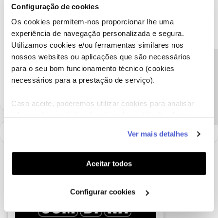
Para que nos seja possível ajudar, pedimos que nos envie uma
Configuração de cookies
mensagem privada com o seu número de cliente NOS para o
Os cookies permitem-nos proporcionar lhe uma
@Fórum
, por favor.
experiência de navegação personalizada e segura.
Obrigada
Utilizamos cookies e/ou ferramentas similares nos
nossos websites ou aplicações que são necessários
Precisa de ajuda?
para o seu bom funcionamento técnico (cookies
Ajude a comunidade a encontrar informação relevante. Marque
necessários para a prestação de serviço).
como "Melhor Resposta" e faça "Like" nos melhores comentários.
Caso aceite, poderemos utilizar cookies para analisar
informação estatística (cookies de analítica), adaptar
este serviço às suas preferências e apresentar-lhe
Ver mais detalhes
funcionalidades (cookies de personalização e
funcionalidade) e adaptar anúncios aos seus interesses
(cookies de publicidade personalizada). Pode gerir a
Aceitar todos
utilização dos cookies clicando em "
Configurar
Cookies
".
Configurar cookies