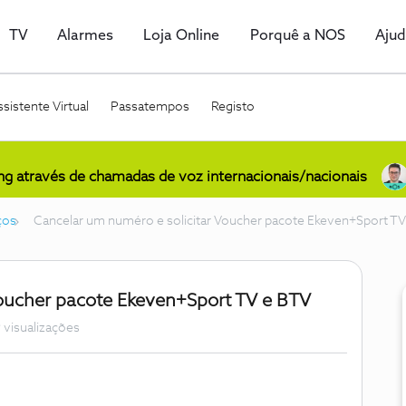
TV
Alarmes
Loja Online
Porquê a NOS
Aju
sistente Virtual
Passatempos
Registo
ing através de chamadas de voz internacionais/nacionais
ços
Cancelar um numéro e solicitar Voucher pacote Ekeven+Sport T
Voucher pacote Ekeven+Sport TV e BTV
 visualizações