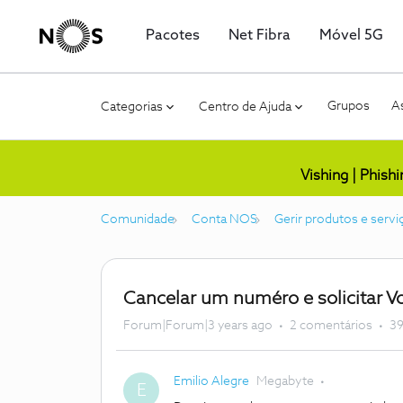
Pacotes
Net Fibra
Móvel 5G
Grupos
As
Categorias
Centro de Ajuda
Vishing | Phish
Comunidade
Conta NOS
Gerir produtos e servi
Cancelar um numéro e solicitar 
Forum|Forum|3 years ago
2 comentários
39
Emilio Alegre
Megabyte
E