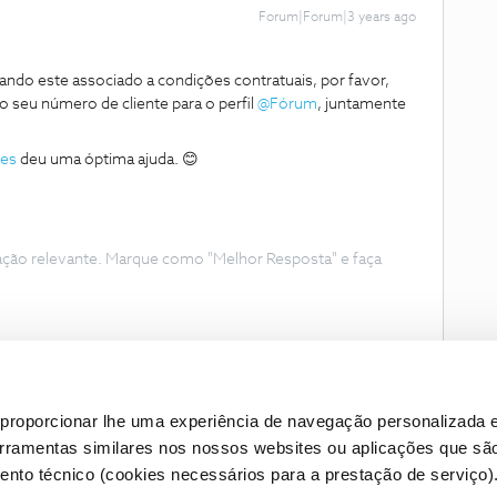
Forum|Forum|3 years ago
ndo este associado a condições contratuais, por favor,
seu número de cliente para o perfil
@Fórum
, juntamente
ues
deu uma óptima ajuda. 😊
ação relevante. Marque como "Melhor Resposta" e faça
proporcionar lhe uma experiência de navegação personalizada e
erramentas similares nos nossos websites ou aplicações que sã
nto técnico (cookies necessários para a prestação de serviço)