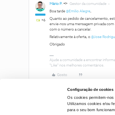
Mário P.
Gestor da comunidade
Boa tarde
@Emilio Alegre
,
Quanto ao pedido de cancelamento, esta
+6
envie-nos uma mensagem privada com o 
com o número a cancelar.
Relativamente à oferta, o
@Jose Rodrig
Obrigado
Ajude a comunidade a encontrar inform
"Like" nos melhores comentários.
Gosto
Configuração de cookies
Os cookies permitem-nos 
Utilizamos cookies e/ou f
para o seu bom funcioname