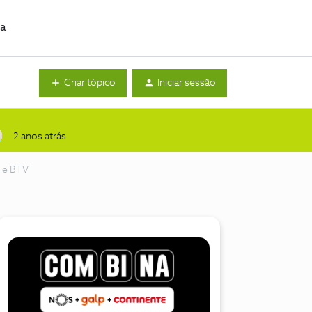
da
Criar tópico
Iniciar sessão
2 anos atrás
V e BTV