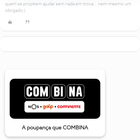
quem se propõem ajudar sem nada em troca... nem mesmo um
obrigado;)
A poupança que COMBINA