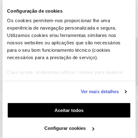
Agradecemos a sua mensagem e partilha. Vamos ajudar.
Configuração de cookies
Envie-nos, por favor, uma mensagem privada para o perfil ​
@Fórum
com o seu NIF.
Os cookies permitem-nos proporcionar lhe uma
Obrigado
experiência de navegação personalizada e segura.
Utilizamos cookies e/ou ferramentas similares nos
nossos websites ou aplicações que são necessários
Ajude a comunidade a encontrar informação relevante. Marque
Precisa de ajuda?
para o seu bom funcionamento técnico (cookies
como "Melhor Resposta" e faça "Like" nos melhores comentários.
necessários para a prestação de serviço).
Siga os perfis da moderação, através da opção "Seguir", para estar
sempre a par das ultimas novidades.
Caso aceite, poderemos utilizar cookies para analisar
informação estatística (cookies de analítica), adaptar
este serviço às suas preferências e apresentar-lhe
Ver mais detalhes
funcionalidades (cookies de personalização e
funcionalidade) e adaptar anúncios aos seus interesses
(cookies de publicidade personalizada). Pode gerir a
Aceitar todos
utilização dos cookies clicando em "
Configurar
Cookies
".
Configurar cookies