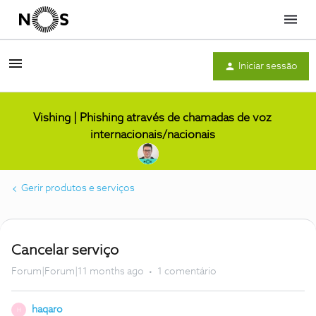
Menu
Iniciar sessão
Vishing | Phishing através de chamadas de voz
internacionais/nacionais
Gerir produtos e serviços
Cancelar serviço
Forum|Forum|11 months ago
1 comentário
haqaro
H