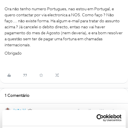
Ora não tenho numero Portugues, nao estou em Portugal, e
quero contactar por via electronica a NOS. Como faço ? Não
faço…. não existe forma. Ha algum e-mail para tratar do assunto
acima ? Já cancelei o debito directo, entao nao vai haver
pagamento do mes de Agosto (nem deveria), e era bom resolver
a questão sem ter de pagar uma fortuna em chamadas
internacionais.
Obrigado
1 Comentário
João H.
Forum|Forum|11 months ago
Boa tarde ​
@haqaro
,