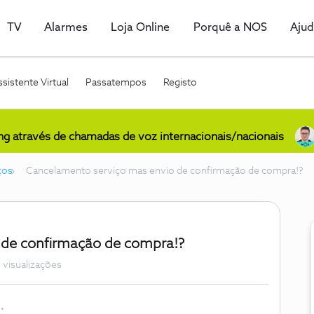
TV
Alarmes
Loja Online
Porquê a NOS
Aju
sistente Virtual
Passatempos
Registo
ing através de chamadas de voz internacionais/nacionais
ços
Cancelamento serviço mas envio de confirmação de compra!?
 de confirmação de compra!?
 visualizações