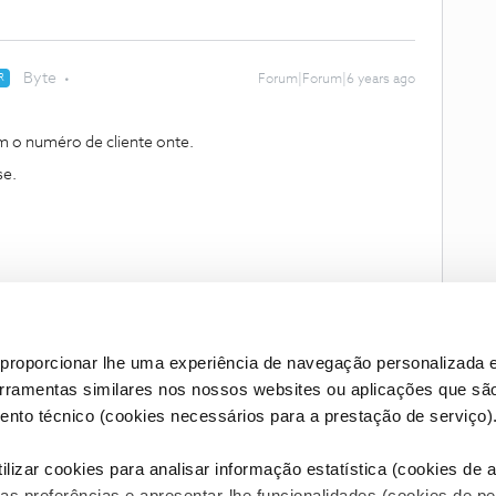
Byte
R
Forum|Forum|6 years ago
 o numéro de cliente onte.
se.
proporcionar lhe uma experiência de navegação personalizada e
erramentas similares nos nossos websites ou aplicações que sã
nto técnico (cookies necessários para a prestação de serviço)
lizar cookies para analisar informação estatística (cookies de an
as preferências e apresentar-lhe funcionalidades (cookies de p
Condições do Fórum NOS
Accessibility statement