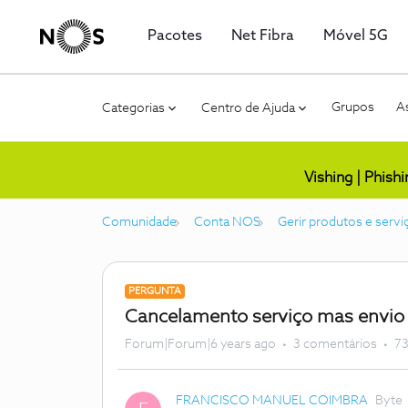
Pacotes
Net Fibra
Móvel 5G
Grupos
As
Categorias
Centro de Ajuda
Vishing | Phish
Comunidade
Conta NOS
Gerir produtos e servi
PERGUNTA
Cancelamento serviço mas envio
Forum|Forum|6 years ago
3 comentários
73
FRANCISCO MANUEL COIMBRA
Byte