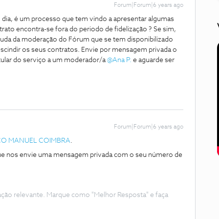
Forum|Forum|6 years ago
dia, é um processo que tem vindo a apresentar algumas
ato encontra-se fora do periodo de fidelização ? Se sim,
 ajuda da moderação do Fórum que se tem disponibilizado
escindir os seus contratos. Envie por mensagem privada o
tular do serviço a um moderador/a
@Ana P.
e aguarde ser
Forum|Forum|6 years ago
CO MANUEL COIMBRA
.
que nos envie uma mensagem privada com o seu número de
ação relevante. Marque como "Melhor Resposta" e faça