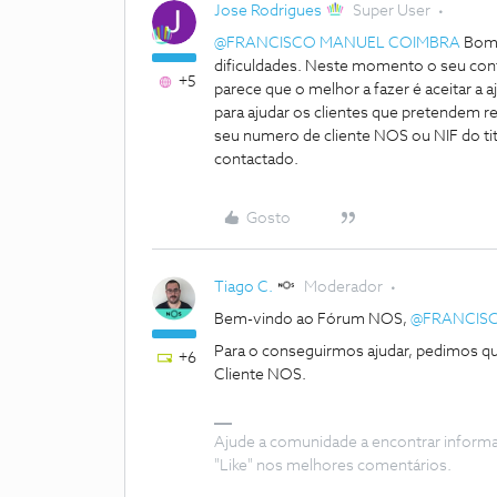
Jose Rodrigues
Super User
@FRANCISCO MANUEL COIMBRA
Bom 
dificuldades. Neste momento o seu contr
+5
parece que o melhor a fazer é aceitar a
para ajudar os clientes que pretendem r
seu numero de cliente NOS ou NIF do ti
contactado.
Gosto
Tiago C.
Moderador
Bem-vindo ao Fórum NOS,
@FRANCIS
Para o conseguirmos ajudar, pedimos 
+6
Cliente NOS.
Ajude a comunidade a encontrar inform
"Like" nos melhores comentários.