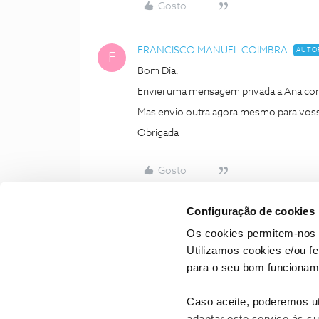
Gosto
FRANCISCO MANUEL COIMBRA
AUTO
F
Bom Dia,
Enviei uma mensagem privada a Ana com
Mas envio outra agora mesmo para vos
Obrigada
Gosto
Configuração de cookies
Os cookies permitem-nos 
Utilizamos cookies e/ou f
para o seu bom funcioname
Caso aceite, poderemos uti
adaptar este serviço às su