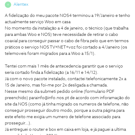
Alentex
A
A fidelização do meu pacote NOS4 terminou a 19/Janeiro e tenho
actualmente serviço Woo em casa
No momento da instalação a 4 de janeiro, o técnico (que trabalha
para ambas Woo e NOS) teve necessidade de retirar o cabo
coaxial para conseguir passar o cabo de fibra pelo que em termos
práticos o serviço NOS TV+NET+voz foi cortado a 4/Janeiro (os
telemoveis foram migrados para a Woo a 15/1).
Tentei com mais 1 mês de antecedencia garantir que o serviço
seria cortado finda a fidelização (a 16/11 e 14/12).
Já com o novo pacote instalado, contactei telefonicamente 2x a
15 de Janeiro, mas foi-me por 2x desligada a chamada.
Nesse mesmo dia submeti pedido online (formulario PDF
preenchido) parainfo@info.nos.pt de acordo com inforamação do
site da NOS (como já tinha migrado os numeros de telefone, não
conseguir prosseguir doutro modo, porque a outra página para
este efeito me exigia um numero de telefone associado para
prosseguir...).
Já entreguei o router e box em caixa em loja, e já paguei a ultima