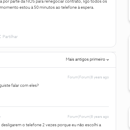
a por parte da NOS para renegociar contrato, ligo todos os
momento estou à 50 minutos ao telefone à espera.
Partilhar
Mais antigos primeiro
Forum|Forum|8 years ago
uiste falar com eles?
Forum|Forum|8 years ago
 desligarem o telefone 2 vezes porque eu não escolhi a