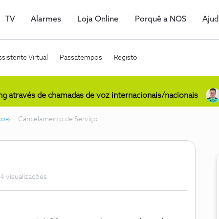
TV
Alarmes
Loja Online
Porquê a NOS
Aju
sistente Virtual
Passatempos
Registo
ing através de chamadas de voz internacionais/nacionais
ços
Cancelamento de Serviço
4 visualizações