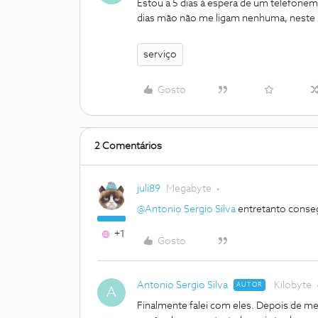
Estou a 5 dias à espera de um telefonem
dias mão não me ligam nenhuma, neste 
serviço
Gosto
2 Comentários
juli89
Megabyte
@Antonio Sergio Silva
entretanto conseg
+1
Gosto
Antonio Sergio Silva
Kilobyte
AUTOR
A
Finalmente falei com eles. Depois de me