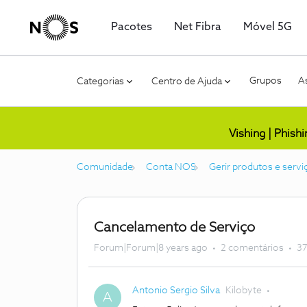
Pacotes
Net Fibra
Móvel 5G
Grupos
As
Categorias
Centro de Ajuda
Vishing | Phish
Comunidade
Conta NOS
Gerir produtos e servi
Cancelamento de Serviço
Forum|Forum|8 years ago
2 comentários
37
Antonio Sergio Silva
Kilobyte
A