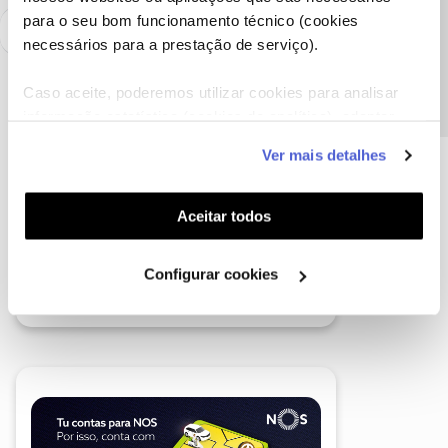
Precisa de ajuda?
para o seu bom funcionamento técnico (cookies
necessários para a prestação de serviço).
Caso aceite, poderemos utilizar cookies para analisar
informação estatística (cookies de analítica), adaptar
este serviço às suas preferências e apresentar-lhe
Ver mais detalhes
funcionalidades (cookies de personalização e
funcionalidade) e adaptar anúncios aos seus interesses
(cookies de publicidade personalizada). Pode gerir a
Aceitar todos
utilização dos cookies clicando em "
Configurar
Cookies
".
Configurar cookies
A poupança que COMBINA