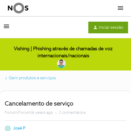
Menu
Iniciar sessão
Vishing | Phishing através de chamadas de voz
internacionais/nacionais
Gerir produtos e serviços
Cancelamento de serviço
Forum|Forum|6 years ago
2 comentários
José P
J