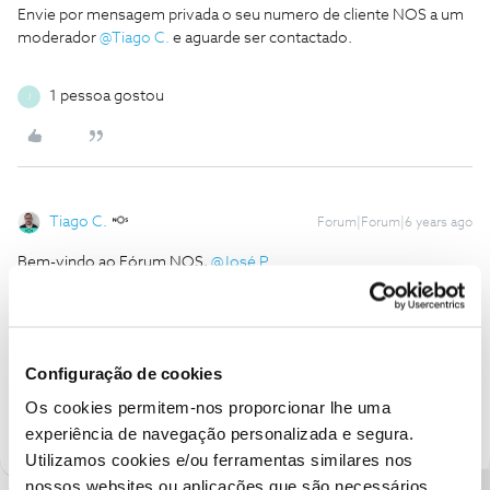
Envie por mensagem privada o seu numero de cliente NOS a um
moderador
@Tiago C.
e aguarde ser contactado.
1 pessoa gostou
J
Tiago C.
Forum|Forum|6 years ago
Bem-vindo ao Fórum NOS,
@José P
.
Para o conseguirmos ajudar, pedimos que nos envie uma
mensagem privada com o seu número de Cliente NOS.
Configuração de cookies
Ajude a comunidade a encontrar informação relevante. Marque
Os cookies permitem-nos proporcionar lhe uma
como "Melhor Resposta" e faça "Like" nos melhores comentários.
experiência de navegação personalizada e segura.
Utilizamos cookies e/ou ferramentas similares nos
nossos websites ou aplicações que são necessários