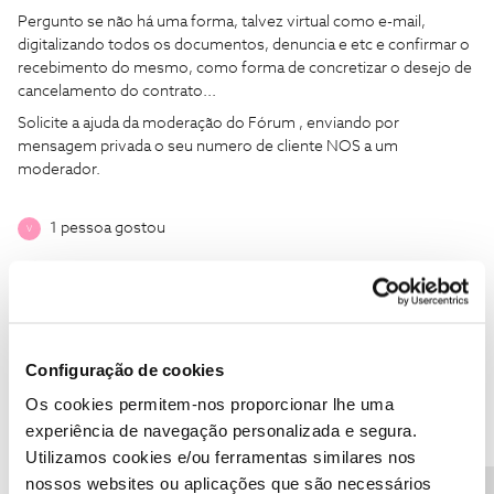
Pergunto se não há uma forma, talvez virtual como e-mail,
digitalizando todos os documentos, denuncia e etc e confirmar o
recebimento do mesmo, como forma de concretizar o desejo de
cancelamento do contrato...
Solicite a ajuda da moderação do Fórum , enviando por
mensagem privada o seu numero de cliente NOS a um
moderador.
1 pessoa gostou
V
C24XXXX201
Forum|Forum|6 years ago
Configuração de cookies
C
Os cookies permitem-nos proporcionar lhe uma
@Vivian Borges
, pode sempre autorizar, por procuraçao para o
efeito, alguem da sua confiança a tratar do assunto
experiência de navegação personalizada e segura.
presencialmente numa loja NOS.
Utilizamos cookies e/ou ferramentas similares nos
nossos websites ou aplicações que são necessários