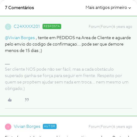
Mais antigos primeiro
7 Comentários
C24XXXX201
RESPOSTA
Forum|Forum|6 years ago
C
@Vivian Borges
, tente em PEDIDOS na Area de Cliente e aguarde
pelo envio do codigo de confirmaçao... pode ser que demore
menos de 15 dias ;)
Ser cliente NOS pode não ser fácil, mas a cada obstáculo
superado ganha-se força para seguir em frente. Respeito por
quem se propõem ajudar sem nada em troca... nem mesmo um
obrigado;)
Vivian Borges
AUTOR
Forum|Forum|6 years ago
V