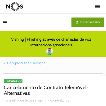
Menu
Iniciar sessão
Vishing | Phishing através de chamadas de voz
internacionais/nacionais
Gerir produtos e serviços
RESPONDIDO
Cancelamento de Contrato Telemóvel-
Alternativas
Forum|Forum|6 years ago
7 comentários