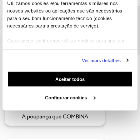
Utilizamos cookies e/ou ferramentas similares nos
nossos websites ou aplicações que são necessários
Precisa de ajuda?
para o seu bom funcionamento técnico (cookies
necessários para a prestação de serviço).
Caso aceite, poderemos utilizar cookies para analisar
informação estatística (cookies de analítica), adaptar
este serviço às suas preferências e apresentar-lhe
Ver mais detalhes
funcionalidades (cookies de personalização e
funcionalidade) e adaptar anúncios aos seus interesses
(cookies de publicidade personalizada). Pode gerir a
Aceitar todos
utilização dos cookies clicando em "
Configurar
Cookies
".
Configurar cookies
A poupança que COMBINA