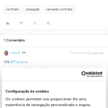
contrato
cessação
cancelar contrato
1 Comentário
Inês B.
Forum|Forum|5 years ago
Olá
@FFigueira
,
Bem vindo ao Fórum NOS.
Envie-nos, por favor, uma mensagem privada com o seu número
de cliente para o perfil
@Fórum
. Vamos ajudar.
Obrigada
Configuração de cookies
Os cookies permitem-nos proporcionar lhe uma
Ajude a comunidade a encontrar informação relevante. Marque
experiência de navegação personalizada e segura.
como "Melhor Resposta" e faça "Like" nos melhores comentários.