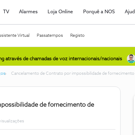
TV
Alarmes
Loja Online
Porquê a NOS
Aju
sistente Virtual
Passatempos
Registo
ing através de chamadas de voz internacionais/nacionais
ços
Cancelamento de Contrato por impossibilidade de fornecimento 
possibilidade de fornecimento de
visualizações