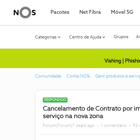
Pacotes
Net Fibra
Móvel 5G
Grupos
As
Categorias
Centro de Ajuda
Vishing | Phish
Comunidade
Conta NOS
Gerir produtos e servi
RESPONDIDO
Cancelamento de Contrato por im
serviço na nova zona
Forum|Forum|7 years ago
1 comentário
93 