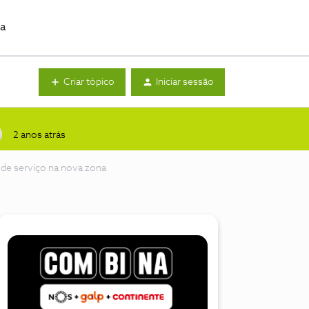
da
Criar tópico
Iniciar sessão
2 anos atrás
de serviço na nova zona