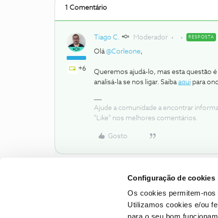
1 Comentário
Tiago C.
Moderador
RESPOSTA
Olá
@Corleone
,
+6
Queremos ajudá-lo, mas esta questão é e
analisá-la se nos ligar. Saiba
aqui
para ond
Ajude a comunidade a encontrar inform
"Like" nos melhores comentários.
Gosto
Configuração de cookies
Os cookies permitem-nos 
Utilizamos cookies e/ou f
para o seu bom funcioname