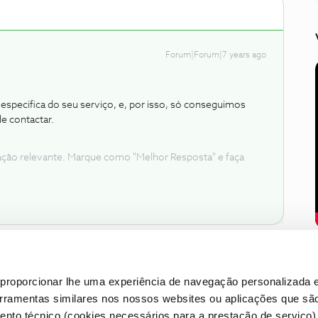
Forum|Forum|7 years ago
specifica do seu serviço, e, por isso, só conseguimos
e contactar.
ação relevante. Marque como "Melhor Resposta" e faça
proporcionar lhe uma experiência de navegação personalizada e
erramentas similares nos nossos websites ou aplicações que sã
nto técnico (cookies necessários para a prestação de serviço)